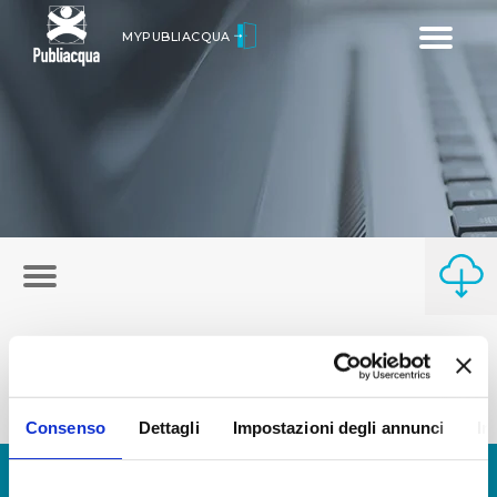
Toggle
MYPUBLIACQUA
navigatio
Consenso
Dettagli
Impostazioni degli annunci
In
© Copyright 2017 - 2026
GLOSSARIO