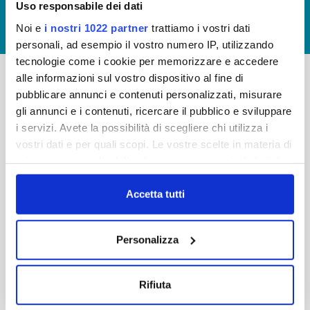
Uso responsabile dei dati
GIUDICA IL SERVIZIO
Noi e
i nostri 1022 partner
trattiamo i vostri dati
LAVORA CON NOI
personali, ad esempio il vostro numero IP, utilizzando
tecnologie come i cookie per memorizzare e accedere
alle informazioni sul vostro dispositivo al fine di
pubblicare annunci e contenuti personalizzati, misurare
-
-
gli annunci e i contenuti, ricercare il pubblico e sviluppare
Publiacqua S.p.A
FAQ
i servizi. Avete la possibilità di scegliere chi utilizza i
Via Villamagna 90/c -
vostri dati e per quali scopi. Le vostre scelte in materia di
PRIVACY POLICY
50126 Fi
privacy sono applicabili solo su questa proprietà digitale
Tel. +39 055688903
NOTE LEGALI
in cui avete effettuato le vostre scelte. È possibile
Fax. +39 0556862495
COOKIE
modificare o revocare il proprio consenso in qualsiasi
Accetta tutti
-
momento dalla Dichiarazione sui cookie o facendo clic
WHISTLEBLOWING
Cap. Soc. 150.280.056,72
sull'icona di attivazione della privacy.
CREDITS
Personalizza
i.v.
Reg Imprese Firenze
Con il tuo consenso, vorremmo anche:
C.F. e P.I. 05040110487
raccogliere informazioni sulla tua posizione
Rifiuta
R.E.A. 514782
geografica, con un'approssimazione di qualche