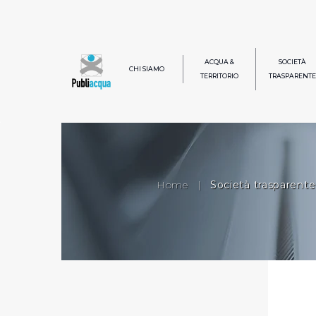
ACQUA &
SOCIETÀ
CHI SIAMO
TERRITORIO
TRASPARENTE
Home
|
Società trasparente