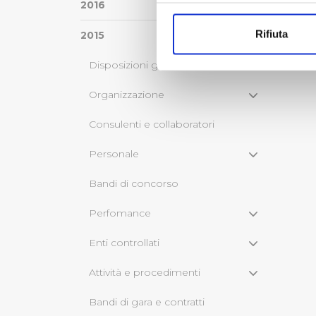
Con il tuo consenso, vorrem
2016
raccogliere informazi
Rifiuta
2015
Identificare il tuo di
digitali).
Disposizioni generali
Approfondisci come vengono el
modificare o ritirare il tuo 
Organizzazione
Consulenti e collaboratori
Utilizziamo dei cookie tecnic
navigazione sulle pagine e l'
Personale
consensi dallo stesso prestat
per personalizzare contenuti
Bandi di concorso
modo in cui l’Utente utilizza 
pubblicità e social media, p
Perfomance
loro o che hanno raccolto dal
Enti controllati
Cliccando su "Accetta tutti",
Attività e procedimenti
Cliccando su "Personalizza" 
Bandi di gara e contratti
desiderati e le terze parti d