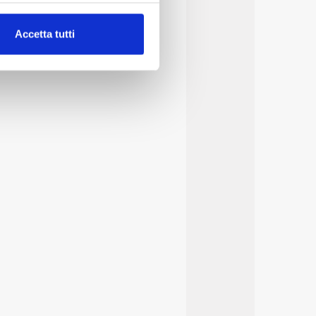
alche metro,
Accetta tutti
e specifiche (impronte
ezione dettagli
. Puoi
lità di base quali la
te dall’Utente e con i
affico sul nostro sito web,
idendo informazioni sul
 di analisi dei dati web,
oni che l’Utente ha fornito
r le finalità sopra indicate.
onando i singoli cookie