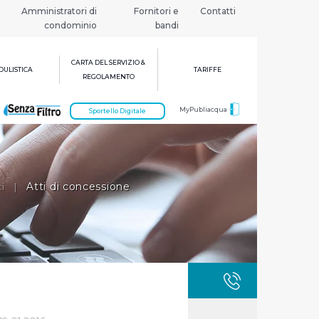
Amministratori di
Fornitori e
Contatti
condominio
bandi
CARTA DEL SERVIZIO &
ULISTICA
TARIFFE
REGOLAMENTO
MyPubliacqua
Sportello Digitale
i
|
Atti di concessione
GUASTI
800 3