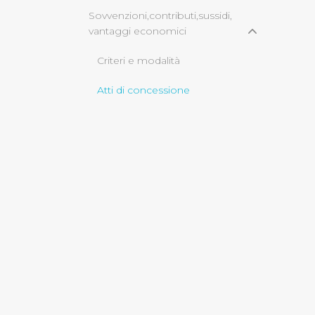
Sovvenzioni,contributi,sussidi,
vantaggi economici
Cliccando su "Rifiuta" o sulla
eccezione dei cookie tecnici
Criteri e modalità
dunque la continuazione dell
tecnici indispensabili per un
Atti di concessione
Servizi erogati
Bilanci
Beni immobili e gestione
patrimonio
Opere pubbliche
Informazioni ambientali