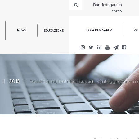
Bandi di gara in
corso
NEWS
COSA DEVI SAPERE
MOD
EDUCAZIONE
|
2015
|
Sovvenzioni,contributi,sussidi, vantaggi economic