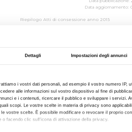
Data pubblicazione: 
Data aggiornamento: 0
Riepilogo Atti di consessione anno 2015
« prima
‹ precedente
1
2
3
4
Dettagli
Impostazioni degli annunci
rattiamo i vostri dati personali, ad esempio il vostro numero IP, 
dere alle informazioni sul vostro dispositivo al fine di pubblica
nunci e i contenuti, ricercare il pubblico e sviluppare i servizi. A
r quali scopi. Le vostre scelte in materia di privacy sono applicabi
to le vostre scelte. È possibile modificare o revocare il proprio 
 o facendo clic sull'icona di attivazione della privacy.