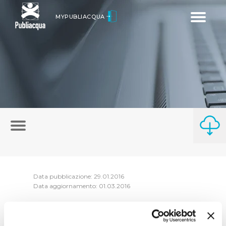
Toggle
MYPUBLIACQUA
navigatio
Data pubblicazione: 29.01.2016
Data aggiornamento: 01.03.2016
Riepilogo Atti di consessione anno 2015