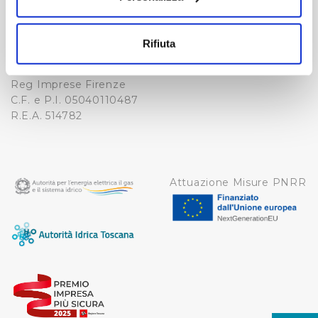
Fax. +39 0556862495
COOKIE
Con il tuo consenso, vorremmo anche:
-
raccogliere informazioni sulla tua posizione
WHISTLEBLOWING
Rifiuta
Cap. Soc. 150.280.056,72
geografica, con un'approssimazione di qualche
CREDITS
i.v.
metro,
Reg Imprese Firenze
Identificare il tuo dispositivo, scansionandolo
C.F. e P.I. 05040110487
attivamente alla ricerca di caratteristiche specifiche
R.E.A. 514782
(impronte digitali).
Approfondisci come vengono elaborati i tuoi dati personali
e imposta le tue preferenze nella
sezione dettagli
. Puoi
modificare o ritirare il tuo consenso in qualsiasi momento
Attuazione Misure PNRR
dalla Dichiarazione sui cookie.
Utilizziamo dei cookie tecnici necessari per rendere
fruibile il sito web abilitandone funzionalità di base quali
la navigazione sulle pagine e l'accesso alle aree
protette. In linea con le preferenze manifestate
dall’Utente e con i consensi dallo stesso prestati, i
cookie possono essere inoltre utilizzati per analizzare il