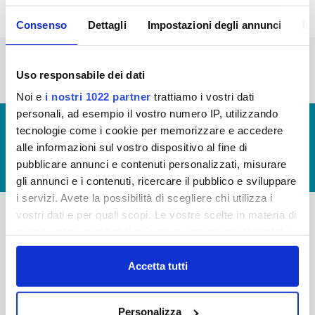
Consenso
Dettagli
Impostazioni degli annunci
In
« prima
‹ precedente
1
2
3
4
5
6
7
Uso responsabile dei dati
Noi e
i nostri 1022 partner
trattiamo i vostri dati
personali, ad esempio il vostro numero IP, utilizzando
© Copyright 2017 - 2026
GLOSSARIO
tecnologie come i cookie per memorizzare e accedere
GIUDICA IL SERVIZIO
alle informazioni sul vostro dispositivo al fine di
pubblicare annunci e contenuti personalizzati, misurare
LAVORA CON NOI
gli annunci e i contenuti, ricercare il pubblico e sviluppare
i servizi. Avete la possibilità di scegliere chi utilizza i
vostri dati e per quali scopi. Le vostre scelte in materia di
privacy sono applicabili solo su questa proprietà digitale
-
-
in cui avete effettuato le vostre scelte. È possibile
Publiacqua S.p.A
FAQ
modificare o revocare il proprio consenso in qualsiasi
Accetta tutti
Via Villamagna 90/c -
momento dalla Dichiarazione sui cookie o facendo clic
PRIVACY POLICY
50126 Fi
sull'icona di attivazione della privacy.
Tel. +39 055688903
NOTE LEGALI
Personalizza