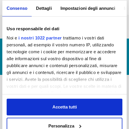
Consenso
Dettagli
Impostazioni degli annunci
In
« prima
‹ precedente
1
2
3
Uso responsabile dei dati
Noi e
i nostri 1022 partner
trattiamo i vostri dati
personali, ad esempio il vostro numero IP, utilizzando
© Copyright 2017 - 2026
GLOSSARIO
tecnologie come i cookie per memorizzare e accedere
GIUDICA IL SERVIZIO
alle informazioni sul vostro dispositivo al fine di
pubblicare annunci e contenuti personalizzati, misurare
LAVORA CON NOI
gli annunci e i contenuti, ricercare il pubblico e sviluppare
i servizi. Avete la possibilità di scegliere chi utilizza i
vostri dati e per quali scopi. Le vostre scelte in materia di
privacy sono applicabili solo su questa proprietà digitale
-
-
in cui avete effettuato le vostre scelte. È possibile
Publiacqua S.p.A
FAQ
modificare o revocare il proprio consenso in qualsiasi
Accetta tutti
Via Villamagna 90/c -
PRIVACY POLICY
momento dalla Dichiarazione sui cookie o facendo clic
50126 Fi
sull'icona di attivazione della privacy.
Tel. +39 055688903
NOTE LEGALI
Personalizza
Fax. +39 0556862495