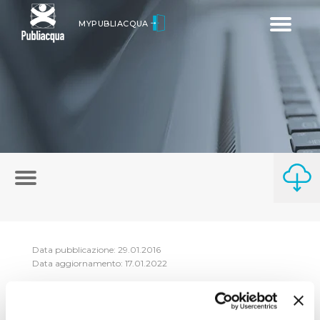
Toggle
MYPUBLIACQUA
navigatio
Data pubblicazione: 29.01.2016
Data aggiornamento: 17.01.2022
Riepilogo Consulenti e Collaboratori anno 2015