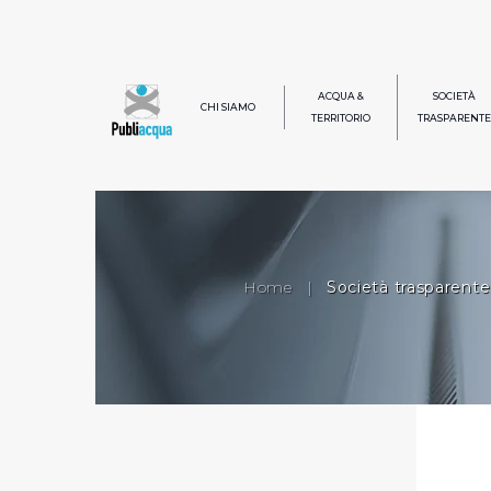
ACQUA &
SOCIETÀ
CHI SIAMO
TERRITORIO
TRASPARENTE
Home
|
Società trasparente