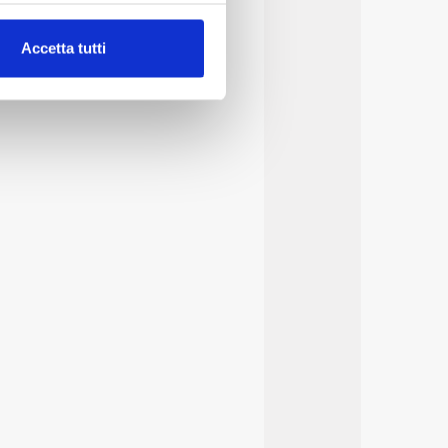
alche metro,
Accetta tutti
e specifiche (impronte
ezione dettagli
. Puoi
lità di base quali la
te dall’Utente e con i
affico sul nostro sito web,
idendo informazioni sul
 di analisi dei dati web,
oni che l’Utente ha fornito
r le finalità sopra indicate.
onando i singoli cookie