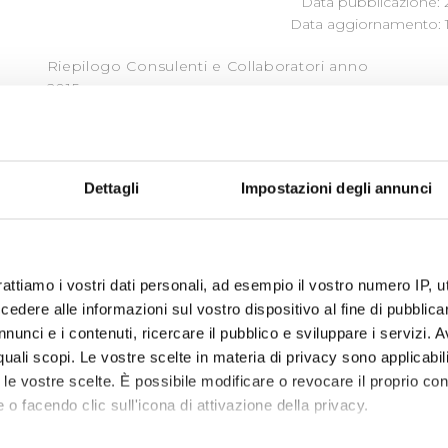
Data pubblicazione: 
Data aggiornamento: 1
Riepilogo Consulenti e Collaboratori anno
2015
Dettagli
Impostazioni degli annunci
« prima
‹ precedente
1
2
rattiamo i vostri dati personali, ad esempio il vostro numero IP, 
dere alle informazioni sul vostro dispositivo al fine di pubblica
nunci e i contenuti, ricercare il pubblico e sviluppare i servizi. A
r quali scopi. Le vostre scelte in materia di privacy sono applicabi
to le vostre scelte. È possibile modificare o revocare il proprio 
 o facendo clic sull'icona di attivazione della privacy.