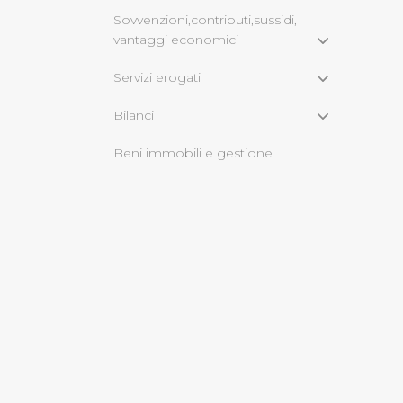
Sovvenzioni,contributi,sussidi,
vantaggi economici
Cliccando su "Rifiuta" o sulla
eccezione dei cookie tecnici
Servizi erogati
dunque la continuazione dell
tecnici indispensabili per un
Bilanci
Beni immobili e gestione
patrimonio
Opere pubbliche
Informazioni ambientali
2014
2013