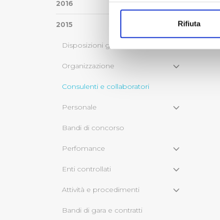
Con il tuo consenso, vorrem
2016
raccogliere informazi
Rifiuta
2015
Identificare il tuo di
digitali).
Disposizioni generali
Approfondisci come vengono el
modificare o ritirare il tuo 
Organizzazione
Consulenti e collaboratori
Utilizziamo dei cookie tecnic
navigazione sulle pagine e l'
Personale
consensi dallo stesso prestat
per personalizzare contenuti
Bandi di concorso
modo in cui l’Utente utilizza 
pubblicità e social media, p
Perfomance
loro o che hanno raccolto dal
Enti controllati
Cliccando su "Accetta tutti",
Attività e procedimenti
Cliccando su "Personalizza" 
Bandi di gara e contratti
desiderati e le terze parti d