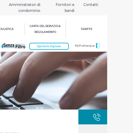
Amministratori di
Fornitori e
Contatti
condominio
bandi
CARTA DEL SERVIZIO &
ULISTICA
TARIFFE
REGOLAMENTO
MyPubliacqua
Sportello Digitale
GUASTI
800 3