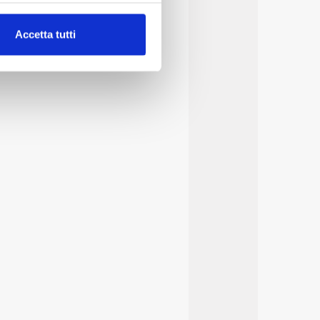
alche metro,
Accetta tutti
e specifiche (impronte
ezione dettagli
. Puoi
lità di base quali la
te dall’Utente e con i
affico sul nostro sito web,
idendo informazioni sul
 di analisi dei dati web,
oni che l’Utente ha fornito
r le finalità sopra indicate.
onando i singoli cookie