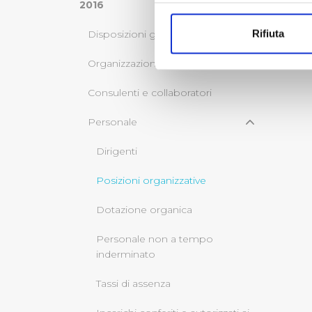
Con il tuo consenso, vorrem
2016
raccogliere informazi
Rifiuta
Disposizioni generali
Identificare il tuo di
digitali).
Organizzazione
Approfondisci come vengono el
Consulenti e collaboratori
modificare o ritirare il tuo 
Personale
Utilizziamo dei cookie tecnic
navigazione sulle pagine e l'
Dirigenti
consensi dallo stesso prestat
per personalizzare contenuti
Posizioni organizzative
modo in cui l’Utente utilizza 
Dotazione organica
pubblicità e social media, p
loro o che hanno raccolto dal
Personale non a tempo
inderminato
Cliccando su "Accetta tutti",
Tassi di assenza
Cliccando su "Personalizza" 
desiderati e le terze parti d