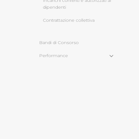
Incarichi conferiti e autorizzati ai
dipendenti
Cliccando su "Rifiuta" o sulla
Contrattazione collettiva
eccezione dei cookie tecnici
dunque la continuazione dell
tecnici indispensabili per un
Bandi di Consorso
Performance
Enti controllati
Attività e procedimenti
Bandi di gara e contratti
Sovvenzioni, contributi, sussidi,
vantaggi economici
Bilanci