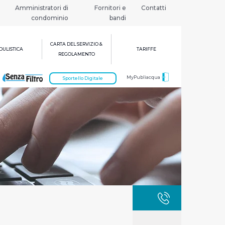
Amministratori di
Fornitori e
Contatti
condominio
bandi
CARTA DEL SERVIZIO &
ULISTICA
TARIFFE
REGOLAMENTO
MyPubliacqua
Sportello Digitale
GUASTI
800 3