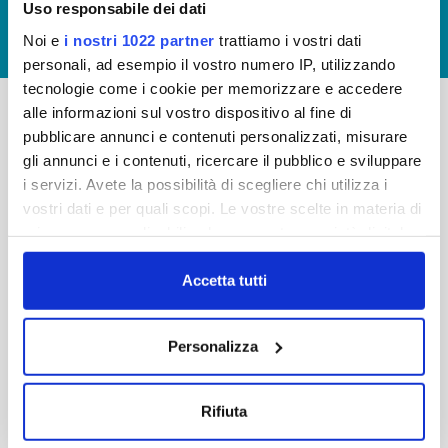
Uso responsabile dei dati
GIUDICA IL SERVIZIO
Noi e
i nostri 1022 partner
trattiamo i vostri dati
LAVORA CON NOI
personali, ad esempio il vostro numero IP, utilizzando
tecnologie come i cookie per memorizzare e accedere
alle informazioni sul vostro dispositivo al fine di
pubblicare annunci e contenuti personalizzati, misurare
-
-
gli annunci e i contenuti, ricercare il pubblico e sviluppare
Publiacqua S.p.A
FAQ
i servizi. Avete la possibilità di scegliere chi utilizza i
Via Villamagna 90/c -
vostri dati e per quali scopi. Le vostre scelte in materia di
PRIVACY POLICY
50126 Fi
privacy sono applicabili solo su questa proprietà digitale
Tel. +39 055688903
NOTE LEGALI
in cui avete effettuato le vostre scelte. È possibile
Fax. +39 0556862495
COOKIE
modificare o revocare il proprio consenso in qualsiasi
Accetta tutti
-
momento dalla Dichiarazione sui cookie o facendo clic
WHISTLEBLOWING
Cap. Soc. 150.280.056,72
sull'icona di attivazione della privacy.
CREDITS
Personalizza
i.v.
Reg Imprese Firenze
Con il tuo consenso, vorremmo anche:
C.F. e P.I. 05040110487
raccogliere informazioni sulla tua posizione
Rifiuta
R.E.A. 514782
geografica, con un'approssimazione di qualche