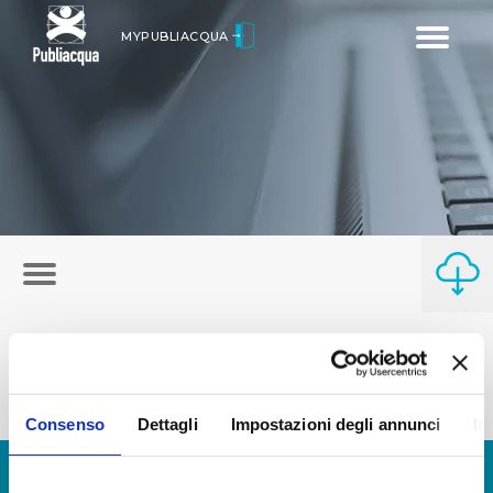
Toggle
MYPUBLIACQUA
navigatio
Consenso
Dettagli
Impostazioni degli annunci
In
© Copyright 2017 - 2026
GLOSSARIO