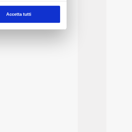
alche metro,
Accetta tutti
e specifiche (impronte
ezione dettagli
. Puoi
lità di base quali la
te dall’Utente e con i
affico sul nostro sito web,
idendo informazioni sul
 di analisi dei dati web,
oni che l’Utente ha fornito
r le finalità sopra indicate.
onando i singoli cookie