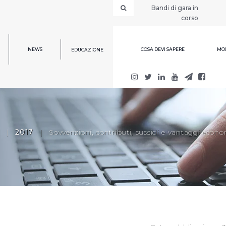
Bandi di gara in
corso
NEWS
COSA DEVI SAPERE
MOD
EDUCAZIONE
|
2017
|
Sovvenzioni, contributi, sussidi e vantaggi econo