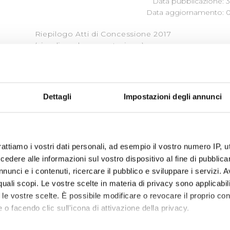
Data pubblicazione: 3
Data aggiornamento: 0
Riepilogo Atti di Concessione 2017
(visualizza documentazione)
Dettagli
Impostazioni degli annunci
« prima
‹ precedente
…
2
3
4
5
6
rattiamo i vostri dati personali, ad esempio il vostro numero IP, 
dere alle informazioni sul vostro dispositivo al fine di pubblica
nunci e i contenuti, ricercare il pubblico e sviluppare i servizi. A
r quali scopi. Le vostre scelte in materia di privacy sono applicabi
to le vostre scelte. È possibile modificare o revocare il proprio 
 o facendo clic sull'icona di attivazione della privacy.