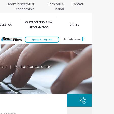
Amministratori di
Fornitori e
Contatti
condominio
bandi
CARTA DEL SERVIZIO &
ULISTICA
TARIFFE
REGOLAMENTO
MyPubliacqua
Sportello Digitale
mici
|
Atti di concessione
GUASTI
800 3