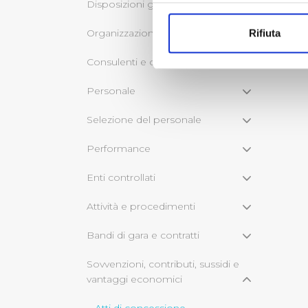
Con il tuo consenso, vorrem
Disposizioni generali
raccogliere informazi
Organizzazione
Rifiuta
Identificare il tuo di
digitali).
Consulenti e collaboratori
Approfondisci come vengono el
Personale
modificare o ritirare il tuo 
Selezione del personale
Utilizziamo dei cookie tecnic
navigazione sulle pagine e l'
Performance
consensi dallo stesso prestat
per personalizzare contenuti
Enti controllati
modo in cui l’Utente utilizza 
Attività e procedimenti
pubblicità e social media, p
loro o che hanno raccolto dal
Bandi di gara e contratti
Cliccando su "Accetta tutti",
Sovvenzioni, contributi, sussidi e
vantaggi economici
Cliccando su "Personalizza" 
desiderati e le terze parti d