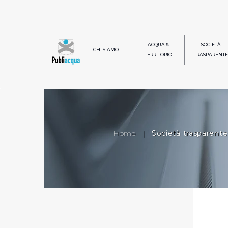
ACQUA &
SOCIETÀ
CHI SIAMO
TERRITORIO
TRASPARENTE
Home
|
Società trasparente