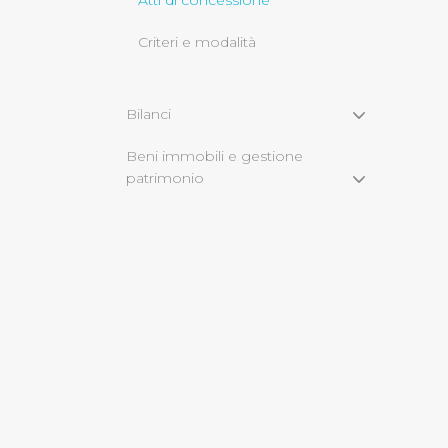
Atti di concessione
Criteri e modalità
Cliccando su "Rifiuta" o sulla
eccezione dei cookie tecnici
dunque la continuazione dell
Bilanci
tecnici indispensabili per un
Beni immobili e gestione
patrimonio
Controlli e rilievi
sull'amministrazione
Servizi erogati
Pagamenti
Opere pubbliche
Informazioni ambientali