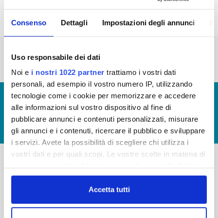
Consenso
Dettagli
Impostazioni degli annunci
In
« prima
‹ precedente
…
2
3
4
5
6
Uso responsabile dei dati
7
8
9
10
Noi e
i nostri 1022 partner
trattiamo i vostri dati
personali, ad esempio il vostro numero IP, utilizzando
tecnologie come i cookie per memorizzare e accedere
© Copyright 2017 - 2026
GLOSSARIO
alle informazioni sul vostro dispositivo al fine di
GIUDICA IL SERVIZIO
pubblicare annunci e contenuti personalizzati, misurare
LAVORA CON NOI
gli annunci e i contenuti, ricercare il pubblico e sviluppare
i servizi. Avete la possibilità di scegliere chi utilizza i
vostri dati e per quali scopi. Le vostre scelte in materia di
privacy sono applicabili solo su questa proprietà digitale
-
-
in cui avete effettuato le vostre scelte. È possibile
modificare o revocare il proprio consenso in qualsiasi
Accetta tutti
Publiacqua S.p.A
FAQ
momento dalla Dichiarazione sui cookie o facendo clic
Via Villamagna 90/c -
PRIVACY POLICY
50126 Fi
sull'icona di attivazione della privacy.