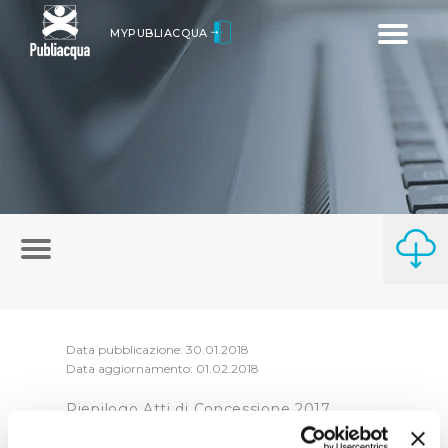
Toggle
MYPUBLIACQUA
navigatio
Data pubblicazione: 30.01.2018
Data aggiornamento: 01.02.2018
Riepilogo Atti di Concessione 2017
(visualizza documentazione)