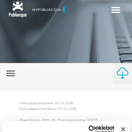
Toggle
MYPUBLIACQUA
navigatio
Data pubblicazione: 30.01.2018
Data aggiornamento: 01.02.2018
Riepilogo Atti di Concessione 2017
(visualizza documentazione)