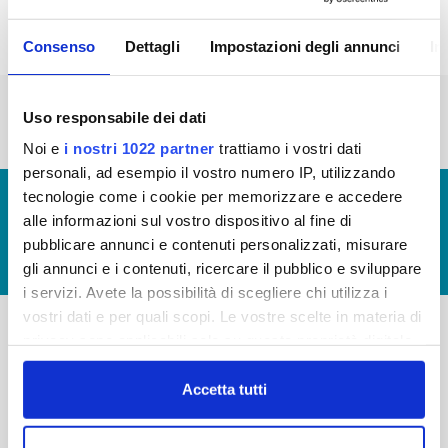
Consenso
Dettagli
Impostazioni degli annunci
In
« prima
‹ precedente
…
2
3
4
5
6
Uso responsabile dei dati
7
8
9
10
Noi e
i nostri 1022 partner
trattiamo i vostri dati
personali, ad esempio il vostro numero IP, utilizzando
tecnologie come i cookie per memorizzare e accedere
© Copyright 2017 - 2026
GLOSSARIO
alle informazioni sul vostro dispositivo al fine di
GIUDICA IL SERVIZIO
pubblicare annunci e contenuti personalizzati, misurare
LAVORA CON NOI
gli annunci e i contenuti, ricercare il pubblico e sviluppare
i servizi. Avete la possibilità di scegliere chi utilizza i
vostri dati e per quali scopi. Le vostre scelte in materia di
privacy sono applicabili solo su questa proprietà digitale
-
-
in cui avete effettuato le vostre scelte. È possibile
modificare o revocare il proprio consenso in qualsiasi
Accetta tutti
Publiacqua S.p.A
FAQ
momento dalla Dichiarazione sui cookie o facendo clic
Via Villamagna 90/c -
PRIVACY POLICY
50126 Fi
sull'icona di attivazione della privacy.