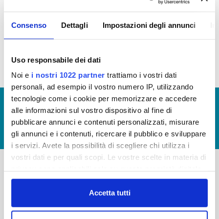
AFFITTO
Consenso
Dettagli
Impostazioni degli annunci
In
Canoni di locazione o affitto 2017 (allego file)
Uso responsabile dei dati
Noi e
i nostri 1022 partner
trattiamo i vostri dati
personali, ad esempio il vostro numero IP, utilizzando
tecnologie come i cookie per memorizzare e accedere
© Copyright 2017 - 2026
GLOSSARIO
alle informazioni sul vostro dispositivo al fine di
GIUDICA IL SERVIZIO
pubblicare annunci e contenuti personalizzati, misurare
gli annunci e i contenuti, ricercare il pubblico e sviluppare
LAVORA CON NOI
i servizi. Avete la possibilità di scegliere chi utilizza i
vostri dati e per quali scopi. Le vostre scelte in materia di
privacy sono applicabili solo su questa proprietà digitale
in cui avete effettuato le vostre scelte. È possibile
-
-
modificare o revocare il proprio consenso in qualsiasi
Accetta tutti
Publiacqua S.p.A
FAQ
momento dalla Dichiarazione sui cookie o facendo clic
Via Villamagna 90/c -
PRIVACY POLICY
sull'icona di attivazione della privacy.
50126 Fi