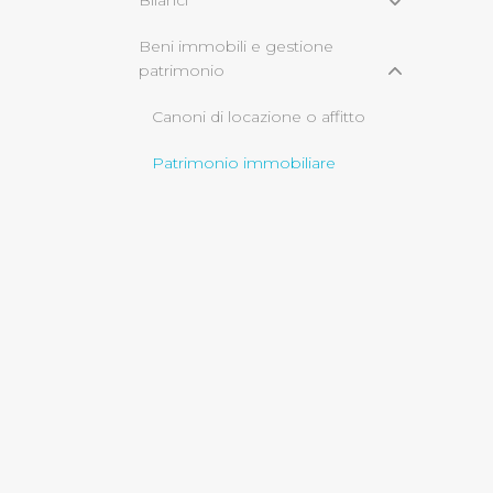
Bilanci
Beni immobili e gestione
Cliccando su "Rifiuta" o sulla
patrimonio
eccezione dei cookie tecnici
dunque la continuazione dell
Canoni di locazione o affitto
tecnici indispensabili per un
Patrimonio immobiliare
Controlli e rilievi
sull'amministrazione
Servizi erogati
Pagamenti
Opere pubbliche
Informazioni ambientali