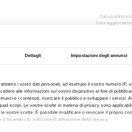
Data pubblicazi
Data aggiornamen
PATRIMONIO IMMOBILIARE
Dettagli
Impostazioni degli annunci
Patrimonio immobiliare 2017
rattiamo i vostri dati personali, ad esempio il vostro numero IP, 
dere alle informazioni sul vostro dispositivo al fine di pubblica
nunci e i contenuti, ricercare il pubblico e sviluppare i servizi. A
r quali scopi. Le vostre scelte in materia di privacy sono applicabi
to le vostre scelte. È possibile modificare o revocare il proprio 
 o facendo clic sull'icona di attivazione della privacy.