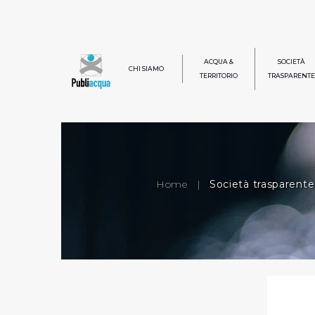
ACQUA &
SOCIETÀ
CHI SIAMO
TERRITORIO
TRASPARENTE
Home
|
Società trasparente