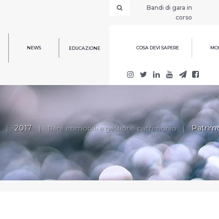
Bandi di gara in
corso
NEWS
COSA DEVI SAPERE
MOD
EDUCAZIONE
|
2017
|
Beni immobili e gestione patrimonio
|
Patrimo