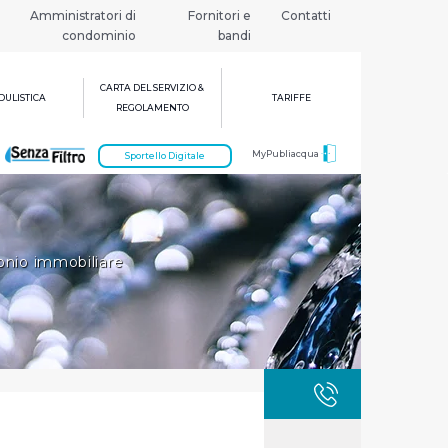
Amministratori di
Fornitori e
Contatti
condominio
bandi
CARTA DEL SERVIZIO &
ULISTICA
TARIFFE
REGOLAMENTO
MyPubliacqua
Sportello Digitale
nio immobiliare
GUASTI
800 3