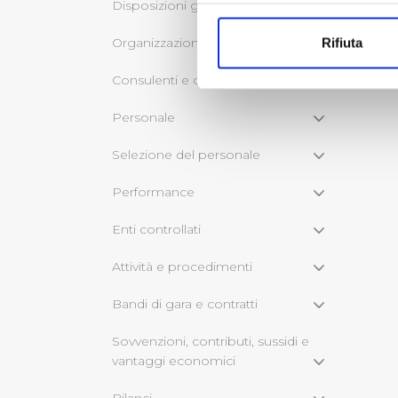
Con il tuo consenso, vorrem
Disposizioni generali
raccogliere informazi
Organizzazione
Rifiuta
Identificare il tuo di
digitali).
Consulenti e collaboratori
Approfondisci come vengono el
Personale
modificare o ritirare il tuo 
Selezione del personale
Utilizziamo dei cookie tecnic
navigazione sulle pagine e l'
Performance
consensi dallo stesso prestat
per personalizzare contenuti
Enti controllati
modo in cui l’Utente utilizza 
Attività e procedimenti
pubblicità e social media, p
loro o che hanno raccolto dal
Bandi di gara e contratti
Cliccando su "Accetta tutti",
Sovvenzioni, contributi, sussidi e
vantaggi economici
Cliccando su "Personalizza" 
desiderati e le terze parti d