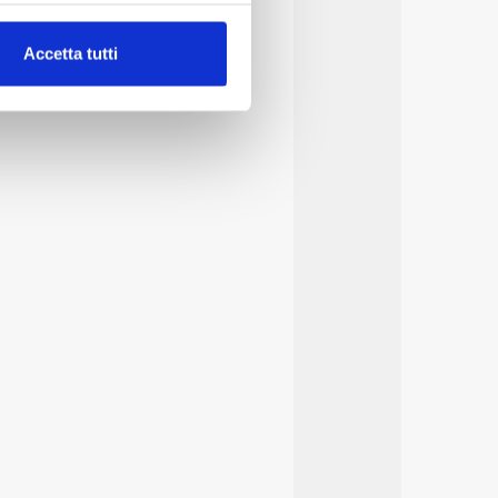
alche metro,
Accetta tutti
e specifiche (impronte
ezione dettagli
. Puoi
lità di base quali la
te dall’Utente e con i
affico sul nostro sito web,
idendo informazioni sul
 di analisi dei dati web,
oni che l’Utente ha fornito
r le finalità sopra indicate.
onando i singoli cookie