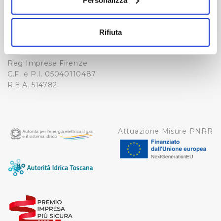
NOTE LEGALI
Fax. +39 0556862495
Con il tuo consenso, vorremmo anche:
COOKIE
-
raccogliere informazioni sulla tua posizione
WHISTLEBLOWING
Rifiuta
geografica, con un'approssimazione di qualche
Cap. Soc. 150.280.056,72
CREDITS
i.v.
metro,
Reg Imprese Firenze
Identificare il tuo dispositivo, scansionandolo
C.F. e P.I. 05040110487
attivamente alla ricerca di caratteristiche specifiche
R.E.A. 514782
(impronte digitali).
Approfondisci come vengono elaborati i tuoi dati personali
e imposta le tue preferenze nella
sezione dettagli
. Puoi
modificare o ritirare il tuo consenso in qualsiasi momento
Attuazione Misure PNRR
dalla Dichiarazione sui cookie.
Utilizziamo dei cookie tecnici necessari per rendere
fruibile il sito web abilitandone funzionalità di base quali
la navigazione sulle pagine e l'accesso alle aree
protette. In linea con le preferenze manifestate
dall’Utente e con i consensi dallo stesso prestati, i
cookie possono essere inoltre utilizzati per analizzare il