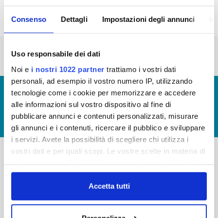
Consenso
Dettagli
Impostazioni degli annunci
In
« prima
‹ precedente
1
2
3
Uso responsabile dei dati
Noi e
i nostri 1022 partner
trattiamo i vostri dati
personali, ad esempio il vostro numero IP, utilizzando
© Copyright 2017 - 2026
GLOSSARIO
tecnologie come i cookie per memorizzare e accedere
alle informazioni sul vostro dispositivo al fine di
GIUDICA IL SERVIZIO
pubblicare annunci e contenuti personalizzati, misurare
LAVORA CON NOI
gli annunci e i contenuti, ricercare il pubblico e sviluppare
i servizi. Avete la possibilità di scegliere chi utilizza i
vostri dati e per quali scopi. Le vostre scelte in materia di
privacy sono applicabili solo su questa proprietà digitale
-
-
in cui avete effettuato le vostre scelte. È possibile
Publiacqua S.p.A
modificare o revocare il proprio consenso in qualsiasi
Accetta tutti
FAQ
Via Villamagna 90/c -
momento dalla Dichiarazione sui cookie o facendo clic
PRIVACY POLICY
50126 Fi
sull'icona di attivazione della privacy.
Tel. +39 055688903
Personalizza