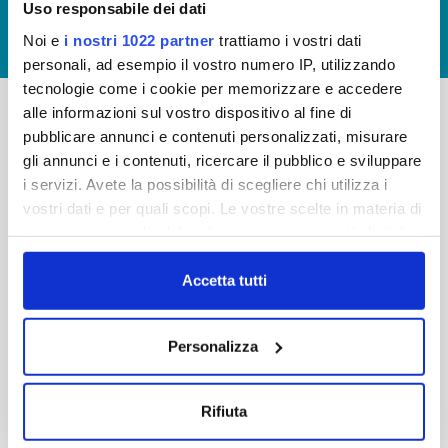
Uso responsabile dei dati
GIUDICA IL SERVIZIO
Noi e
i nostri 1022 partner
trattiamo i vostri dati
LAVORA CON NOI
personali, ad esempio il vostro numero IP, utilizzando
tecnologie come i cookie per memorizzare e accedere
alle informazioni sul vostro dispositivo al fine di
pubblicare annunci e contenuti personalizzati, misurare
-
-
gli annunci e i contenuti, ricercare il pubblico e sviluppare
Publiacqua S.p.A
FAQ
i servizi. Avete la possibilità di scegliere chi utilizza i
Via Villamagna 90/c -
vostri dati e per quali scopi. Le vostre scelte in materia di
PRIVACY POLICY
50126 Fi
privacy sono applicabili solo su questa proprietà digitale
Tel. +39 055688903
NOTE LEGALI
in cui avete effettuato le vostre scelte. È possibile
Fax. +39 0556862495
COOKIE
modificare o revocare il proprio consenso in qualsiasi
Accetta tutti
-
momento dalla Dichiarazione sui cookie o facendo clic
WHISTLEBLOWING
Cap. Soc. 150.280.056,72
sull'icona di attivazione della privacy.
CREDITS
Personalizza
i.v.
Reg Imprese Firenze
Con il tuo consenso, vorremmo anche:
C.F. e P.I. 05040110487
raccogliere informazioni sulla tua posizione
Rifiuta
R.E.A. 514782
geografica, con un'approssimazione di qualche