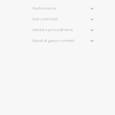
Performance
Cliccando su "Rifiuta" o sulla
eccezione dei cookie tecnici
Enti controllati
dunque la continuazione dell
Attività e procedimenti
tecnici indispensabili per un
Bandi di gara e contratti
Sovvenzioni, contributi, sussidi e
vantaggi economici
Bilanci
Beni immobili e gestione
patrimonio
Controlli e rilievi
sull'amministrazione
Servizi erogati