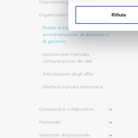
Con il tuo consenso, vorrem
Disposizioni generali
raccogliere informazi
Organizzazione
Rifiuta
Identificare il tuo di
digitali).
Titolari di incarichi politici, di
Approfondisci come vengono el
amministrazione, di direzione o
modificare o ritirare il tuo 
di governo
Sanzioni per mancata
Utilizziamo dei cookie tecnic
comunicazione dei dati
navigazione sulle pagine e l'
consensi dallo stesso prestat
Articolazione degli uffici
per personalizzare contenuti
modo in cui l’Utente utilizza 
Telefono e posta elettronica
pubblicità e social media, p
loro o che hanno raccolto dal
Consulenti e collaboratori
Cliccando su "Accetta tutti",
Personale
Cliccando su "Personalizza" 
Selezione del personale
desiderati e le terze parti d