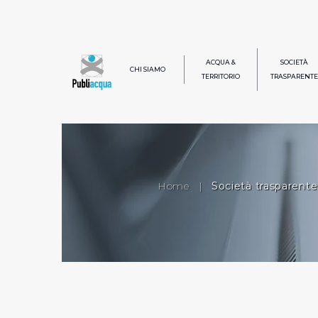
ACQUA &
SOCIETÀ
CHI SIAMO
TERRITORIO
TRASPARENTE
Home
|
Società trasparente