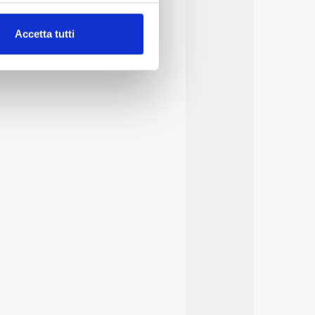
alche metro,
Accetta tutti
e specifiche (impronte
ezione dettagli
. Puoi
lità di base quali la
te dall’Utente e con i
affico sul nostro sito web,
idendo informazioni sul
 di analisi dei dati web,
oni che l’Utente ha fornito
r le finalità sopra indicate.
onando i singoli cookie