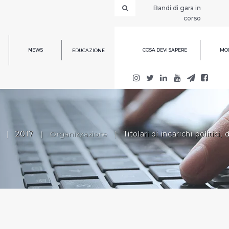
Bandi di gara in
corso
NEWS
COSA DEVI SAPERE
MOD
EDUCAZIONE
|
2017
|
Organizzazione
|
Titolari di incarichi politic