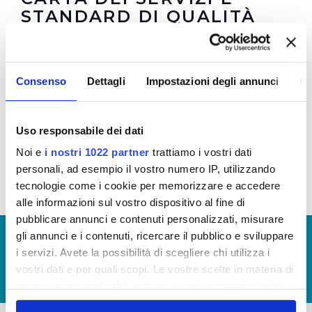
STANDARD DI QUALITÀ
Carta del Servizio e Regolamento del Servizio
Idrico Toscano
Consenso
Dettagli
Impostazioni degli annunci
In
Nel tool di documenti in alto a destra è possibile
Uso responsabile dei dati
scaricare la Carta del Servizio Idrico Integrato in
vigolre dal 1 luglio 2016 e il Regolamento
Noi e
i nostri 1022 partner
trattiamo i vostri dati
personali, ad esempio il vostro numero IP, utilizzando
tecnologie come i cookie per memorizzare e accedere
alle informazioni sul vostro dispositivo al fine di
pubblicare annunci e contenuti personalizzati, misurare
gli annunci e i contenuti, ricercare il pubblico e sviluppare
© Copyright 2017 - 2026
GLOSSARIO
i servizi. Avete la possibilità di scegliere chi utilizza i
GIUDICA IL SERVIZIO
vostri dati e per quali scopi. Le vostre scelte in materia di
LAVORA CON NOI
privacy sono applicabili solo su questa proprietà digitale
in cui avete effettuato le vostre scelte. È possibile