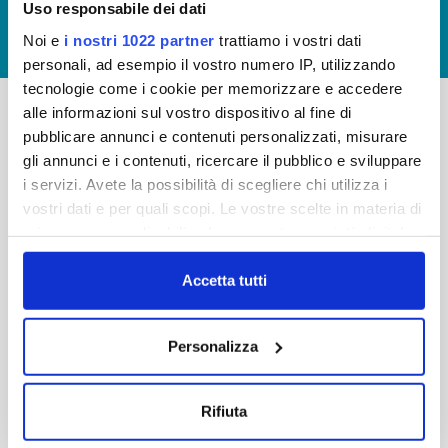
Uso responsabile dei dati
GIUDICA IL SERVIZIO
Noi e
i nostri 1022 partner
trattiamo i vostri dati
LAVORA CON NOI
personali, ad esempio il vostro numero IP, utilizzando
tecnologie come i cookie per memorizzare e accedere
alle informazioni sul vostro dispositivo al fine di
pubblicare annunci e contenuti personalizzati, misurare
-
-
gli annunci e i contenuti, ricercare il pubblico e sviluppare
Publiacqua S.p.A
FAQ
i servizi. Avete la possibilità di scegliere chi utilizza i
Via Villamagna 90/c -
vostri dati e per quali scopi. Le vostre scelte in materia di
PRIVACY POLICY
50126 Fi
privacy sono applicabili solo su questa proprietà digitale
Tel. +39 055688903
NOTE LEGALI
in cui avete effettuato le vostre scelte. È possibile
Fax. +39 0556862495
COOKIE
modificare o revocare il proprio consenso in qualsiasi
Accetta tutti
-
momento dalla Dichiarazione sui cookie o facendo clic
WHISTLEBLOWING
Cap. Soc. 150.280.056,72
sull'icona di attivazione della privacy.
CREDITS
Personalizza
i.v.
Reg Imprese Firenze
Con il tuo consenso, vorremmo anche:
C.F. e P.I. 05040110487
raccogliere informazioni sulla tua posizione
Rifiuta
R.E.A. 514782
geografica, con un'approssimazione di qualche