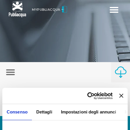
Toggle
MYPUBLIACQUA
navigatio
Consenso
Dettagli
Impostazioni degli annunci
In
© Copyright 2017 - 2026
GLOSSARIO