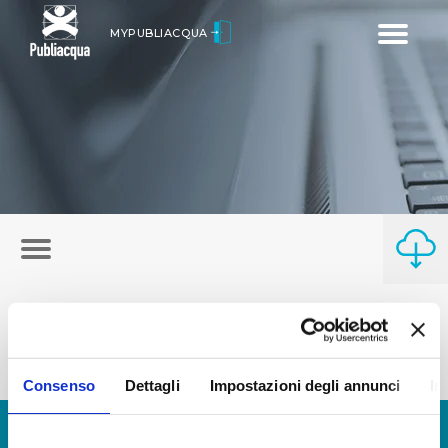
Toggle
MYPUBLIACQUA
navigatio
Consenso
Dettagli
Impostazioni degli annunci
In
© Copyright 2017 - 2026
GLOSSARIO