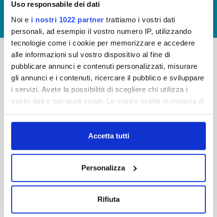
Uso responsabile dei dati
GIUDICA IL SERVIZIO
Noi e
i nostri 1022 partner
trattiamo i vostri dati
LAVORA CON NOI
personali, ad esempio il vostro numero IP, utilizzando
tecnologie come i cookie per memorizzare e accedere
alle informazioni sul vostro dispositivo al fine di
pubblicare annunci e contenuti personalizzati, misurare
-
-
gli annunci e i contenuti, ricercare il pubblico e sviluppare
Publiacqua S.p.A
FAQ
i servizi. Avete la possibilità di scegliere chi utilizza i
Via Villamagna 90/c -
vostri dati e per quali scopi. Le vostre scelte in materia di
PRIVACY POLICY
50126 Fi
privacy sono applicabili solo su questa proprietà digitale
Tel. +39 055688903
NOTE LEGALI
in cui avete effettuato le vostre scelte. È possibile
Fax. +39 0556862495
COOKIE
modificare o revocare il proprio consenso in qualsiasi
Accetta tutti
-
momento dalla Dichiarazione sui cookie o facendo clic
WHISTLEBLOWING
Cap. Soc. 150.280.056,72
sull'icona di attivazione della privacy.
CREDITS
Personalizza
i.v.
Reg Imprese Firenze
Con il tuo consenso, vorremmo anche:
C.F. e P.I. 05040110487
raccogliere informazioni sulla tua posizione
Rifiuta
R.E.A. 514782
geografica, con un'approssimazione di qualche