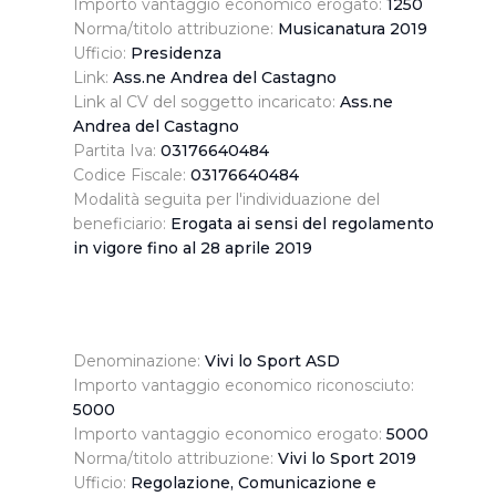
Importo vantaggio economico erogato:
1250
soggetti, che si occupano di analisi dei dati web,
Norma/titolo attribuzione:
Musicanatura 2019
pubblicità e social media, potrebbero combinare le
Ufficio:
Presidenza
informazioni ricevute con altre informazioni che l’Utente
Link:
Ass.ne Andrea del Castagno
ha fornito loro o che hanno raccolto dal suo utilizzo dei
Link al CV del soggetto incaricato:
Ass.ne
loro servizi.
Andrea del Castagno
Partita Iva:
03176640484
Codice Fiscale:
03176640484
Cliccando su "Accetta tutti", l'Utente accetta di
Modalità seguita per l'individuazione del
memorizzare tutti i cookie sul dispositivo per le finalità
beneficiario:
Erogata ai sensi del regolamento
sopra indicate.
in vigore fino al 28 aprile 2019
Cliccando su "Personalizza" l’Utente può gestire
direttamente le proprie preferenze selezionando i
singoli cookie desiderati e le terze parti destinatarie
Denominazione:
Vivi lo Sport ASD
della condivisione di informazioni sopra indicata.
Importo vantaggio economico riconosciuto:
5000
Cliccando su "Rifiuta" o sulla "X" posizionata in alto a
Importo vantaggio economico erogato:
5000
destra in questo banner l’Utente rifiuta tutti i cookie con
Norma/titolo attribuzione:
Vivi lo Sport 2019
la sola eccezione dei cookie tecnici. La chiusura del
Ufficio:
Regolazione, Comunicazione e