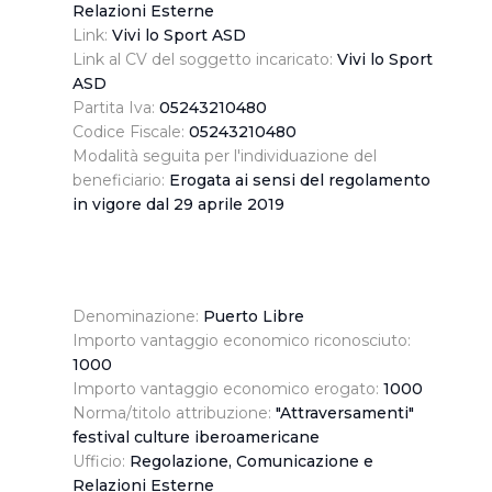
presente banner comporta il permanere delle
Relazioni Esterne
impostazioni di default e dunque la continuazione della
Link:
Vivi lo Sport ASD
navigazione in assenza di cookie o altri sistemi di
Link al CV del soggetto incaricato:
Vivi lo Sport
tracciamento ad esclusione di quelli tecnici
ASD
indispensabili per una corretta visualizzazione della
Partita Iva:
05243210480
Codice Fiscale:
05243210480
pagina.
Modalità seguita per l'individuazione del
beneficiario:
Erogata ai sensi del regolamento
in vigore dal 29 aprile 2019
Denominazione:
Puerto Libre
Importo vantaggio economico riconosciuto:
1000
Importo vantaggio economico erogato:
1000
Norma/titolo attribuzione:
"Attraversamenti"
festival culture iberoamericane
Ufficio:
Regolazione, Comunicazione e
Relazioni Esterne