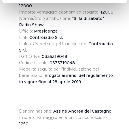
metro,
12000
Identificare il tuo dispositivo, scansionandolo
Importo vantaggio economico erogato:
12000
attivamente alla ricerca di caratteristiche specifiche
Norma/titolo attribuzione:
"Si fa di sabato"
(impronte digitali).
Radio Show
Approfondisci come vengono elaborati i tuoi dati personali
Ufficio:
Presidenza
e imposta le tue preferenze nella
sezione dettagli
. Puoi
Link:
Controradio S.r.l.
Link al CV del soggetto incaricato:
Controradio
modificare o ritirare il tuo consenso in qualsiasi momento
S.r.l.
dalla Dichiarazione sui cookie.
Partita Iva:
0335319048
Codice Fiscale:
0335319048
Utilizziamo dei cookie tecnici necessari per rendere
Modalità seguita per l'individuazione del
fruibile il sito web abilitandone funzionalità di base quali
beneficiario:
Erogata ai sensi del regolamento
la navigazione sulle pagine e l'accesso alle aree
in vigore fino al 28 aprile 2019
protette. In linea con le preferenze manifestate
dall’Utente e con i consensi dallo stesso prestati, i
cookie possono essere inoltre utilizzati per analizzare il
traffico sul nostro sito web, per personalizzare
Denominazione:
Ass.ne Andrea del Castagno
contenuti ed annunci e per fornire funzionalità dei social
Importo vantaggio economico riconosciuto:
media, condividendo informazioni sul modo in cui
1250
l’Utente utilizza il nostro sito con i nostri partner. Tali