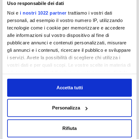
Uso responsabile dei dati
Noi e
i nostri 1022 partner
trattiamo i vostri dati
Denominazione:
Comune di Figline e Incisa
personali, ad esempio il vostro numero IP, utilizzando
Valdarno
tecnologie come i cookie per memorizzare e accedere
Importo vantaggio economico riconosciuto:
alle informazioni sul vostro dispositivo al fine di
3000
pubblicare annunci e contenuti personalizzati, misurare
Importo vantaggio economico erogato:
3000
gli annunci e i contenuti, ricercare il pubblico e sviluppare
Norma/titolo attribuzione:
Autumnia Festival
i servizi. Avete la possibilità di scegliere chi utilizza i
Ufficio:
Regolazione, Comunicazione e
vostri dati e per quali scopi. Le vostre scelte in materia di
Relazioni Esterne
Link:
Comune di Figline e Incisa Valdarno
privacy sono applicabili solo su questa proprietà digitale
Link al CV del soggetto incaricato:
Comune di
in cui avete effettuato le vostre scelte. È possibile
Figline e Incisa Valdarno
modificare o revocare il proprio consenso in qualsiasi
Accetta tutti
Partita Iva:
06396970482
momento dalla Dichiarazione sui cookie o facendo clic
Codice Fiscale:
06396970482
sull'icona di attivazione della privacy.
Personalizza
Con il tuo consenso, vorremmo anche:
raccogliere informazioni sulla tua posizione
Rifiuta
Denominazione:
Controradio S.r.l.
geografica, con un'approssimazione di qualche
Importo vantaggio economico riconosciuto: