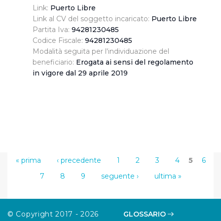
Link:
Puerto Libre
Link al CV del soggetto incaricato:
Puerto Libre
Partita Iva:
94281230485
Codice Fiscale:
94281230485
Modalità seguita per l'individuazione del
beneficiario:
Erogata ai sensi del regolamento
in vigore dal 29 aprile 2019
« prima
‹ precedente
1
2
3
4
5
6
7
8
9
seguente ›
ultima »
© Copyright 2017 - 2026
GLOSSARIO