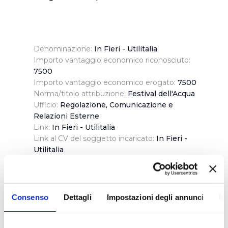
Denominazione:
In Fieri - Utilitalia
Importo vantaggio economico riconosciuto:
7500
Importo vantaggio economico erogato:
7500
Norma/titolo attribuzione:
Festival dell'Acqua
Ufficio:
Regolazione, Comunicazione e
Relazioni Esterne
Link:
In Fieri - Utilitalia
Link al CV del soggetto incaricato:
In Fieri -
Utilitalia
Partita Iva:
09234831007
Codice Fiscale:
09234831007
Modalità seguita per l'individuazione del
beneficiario:
Erogata ai sensi del regolamento
Consenso
Dettagli
Impostazioni degli annunci
In
in vigore dal 29 aprile 2019