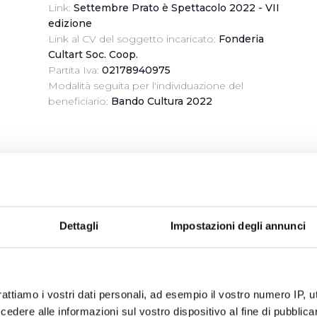
Link:
Settembre Prato è Spettacolo 2022 - VII
edizione
Link al CV del soggetto incaricato:
Fonderia
Cultart Soc. Coop.
Partita Iva:
02178940975
Modalità seguita per l'individuazione del
beneficiario:
Bando Cultura 2022
Denominazione:
Promocinema Ass.ne Culturale
Pistoia
Importo vantaggio economico riconosciuto:
3000
Dettagli
Impostazioni degli annunci
Norma/titolo attribuzione:
Presente Italiano - Il
cinema che non ti aspetti / 8a edizione
Ufficio:
Regolazione, Comunicazione e
Relazioni Esterne
rattiamo i vostri dati personali, ad esempio il vostro numero IP, 
Link:
Presente Italiano - Il cinema che non ti
dere alle informazioni sul vostro dispositivo al fine di pubblica
aspetti / 8a edizione