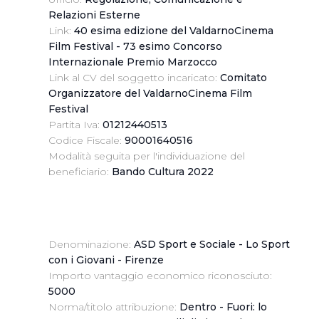
Relazioni Esterne
Link:
40 esima edizione del ValdarnoCinema
Film Festival - 73 esimo Concorso
Internazionale Premio Marzocco
Link al CV del soggetto incaricato:
Comitato
Organizzatore del ValdarnoCinema Film
Festival
Partita Iva:
01212440513
Codice Fiscale:
90001640516
Modalità seguita per l'individuazione del
beneficiario:
Bando Cultura 2022
Denominazione:
ASD Sport e Sociale - Lo Sport
con i Giovani - Firenze
Importo vantaggio economico riconosciuto:
5000
Norma/titolo attribuzione:
Dentro - Fuori: lo