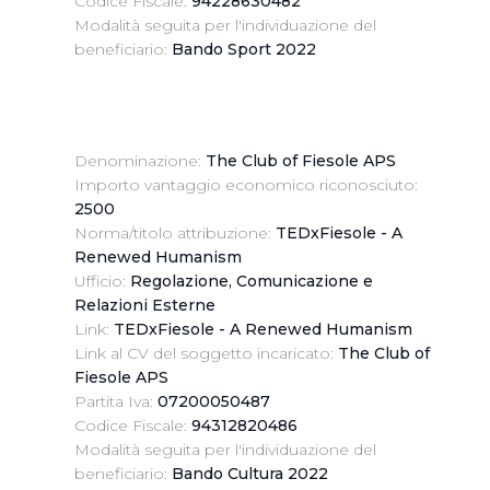
Codice Fiscale:
94228630482
 suo utilizzo dei loro servizi.
Modalità seguita per l'individuazione del
beneficiario:
Bando Sport 2022
 l'Utente accetta di memorizzare tutti i cookie sul dispositivo pe
l’Utente può gestire direttamente le proprie preferenze selezi
estinatarie della condivisione di informazioni sopra indicata.
Denominazione:
The Club of Fiesole APS
Importo vantaggio economico riconosciuto:
 "X" posizionata in alto a destra in questo banner l’Utente rifiut
2500
. La chiusura del presente banner comporta il permanere delle 
Norma/titolo attribuzione:
TEDxFiesole - A
a navigazione in assenza di cookie o altri sistemi di tracciame
Renewed Humanism
a corretta visualizzazione della pagina.
Ufficio:
Regolazione, Comunicazione e
Relazioni Esterne
Link:
TEDxFiesole - A Renewed Humanism
Link al CV del soggetto incaricato:
The Club of
Fiesole APS
Partita Iva:
07200050487
Codice Fiscale:
94312820486
Modalità seguita per l'individuazione del
beneficiario:
Bando Cultura 2022