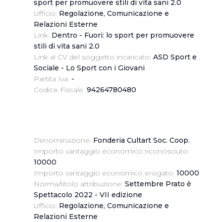
sport per promuovere stili di vita sani 2.0
Ufficio:
Regolazione, Comunicazione e
Relazioni Esterne
Link:
Dentro - Fuori: lo sport per promuovere
stili di vita sani 2.0
Link al CV del soggetto incaricato:
ASD Sport e
Sociale - Lo Sport con i Giovani
Partita Iva:
-
Codice Fiscale:
94264780480
Denominazione:
Fonderia Cultart Soc. Coop.
Importo vantaggio economico riconosciuto:
10000
Importo vantaggio economico erogato:
10000
Norma/titolo attribuzione:
Settembre Prato è
Spettacolo 2022 - VII edizione
Ufficio:
Regolazione, Comunicazione e
Relazioni Esterne