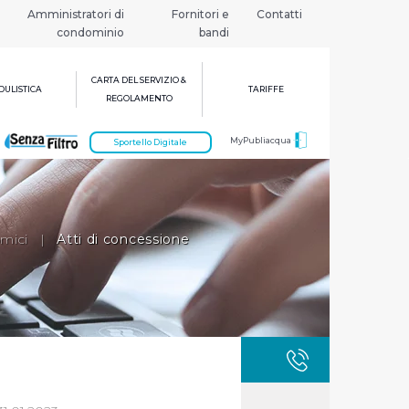
Amministratori di
Fornitori e
Contatti
condominio
bandi
CARTA DEL SERVIZIO &
ULISTICA
TARIFFE
REGOLAMENTO
MyPubliacqua
Sportello Digitale
omici
|
Atti di concessione
GUASTI
800 3