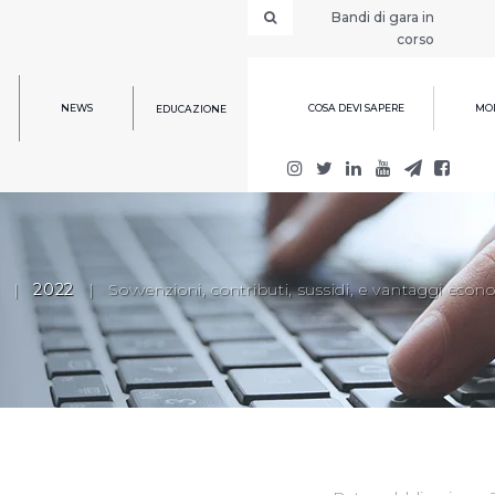
Bandi di gara in
corso
NEWS
COSA DEVI SAPERE
MOD
EDUCAZIONE
|
2022
|
Sovvenzioni, contributi, sussidi, e vantaggi econ