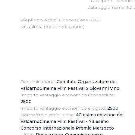
Data pubblicazione: 
Data aggiornamento: 3
Riepilogo Atti di Concessione 2022
(visualizza documentazione)
Denominazione:
Comitato Organizzatore del
ValdarnoCinema Film Festival S.Giovanni V.no
Importo vantaggio economico riconosciuto:
2500
Importo vantaggio economico erogato:
2500
Norma/titolo attribuzione:
40 esima edizione del
ValdarnoCinema Film Festival - 73 esimo
Concorso Internazionale Premio Marzocco
Ufficio:
Regolazione, Comunicazione e