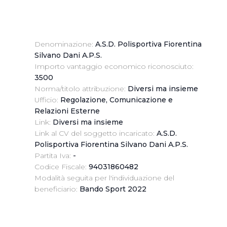
Denominazione:
A.S.D. Polisportiva Fiorentina
Silvano Dani A.P.S.
Importo vantaggio economico riconosciuto:
3500
Norma/titolo attribuzione:
Diversi ma insieme
Ufficio:
Regolazione, Comunicazione e
Relazioni Esterne
Link:
Diversi ma insieme
Link al CV del soggetto incaricato:
A.S.D.
Polisportiva Fiorentina Silvano Dani A.P.S.
Partita Iva:
-
Codice Fiscale:
94031860482
Modalità seguita per l'individuazione del
beneficiario:
Bando Sport 2022