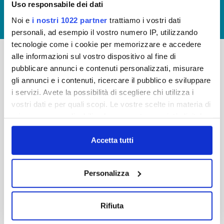
Uso responsabile dei dati
GIUDICA IL SERVIZIO
Noi e
i nostri 1022 partner
trattiamo i vostri dati
LAVORA CON NOI
personali, ad esempio il vostro numero IP, utilizzando
tecnologie come i cookie per memorizzare e accedere
alle informazioni sul vostro dispositivo al fine di
pubblicare annunci e contenuti personalizzati, misurare
-
-
gli annunci e i contenuti, ricercare il pubblico e sviluppare
Publiacqua S.p.A
FAQ
i servizi. Avete la possibilità di scegliere chi utilizza i
Via Villamagna 90/c -
vostri dati e per quali scopi. Le vostre scelte in materia di
PRIVACY POLICY
50126 Fi
privacy sono applicabili solo su questa proprietà digitale
Tel. +39 055688903
NOTE LEGALI
in cui avete effettuato le vostre scelte. È possibile
Fax. +39 0556862495
COOKIE
modificare o revocare il proprio consenso in qualsiasi
Accetta tutti
-
momento dalla Dichiarazione sui cookie o facendo clic
WHISTLEBLOWING
Cap. Soc. 150.280.056,72
sull'icona di attivazione della privacy.
CREDITS
Personalizza
i.v.
Reg Imprese Firenze
Con il tuo consenso, vorremmo anche:
C.F. e P.I. 05040110487
raccogliere informazioni sulla tua posizione
Rifiuta
R.E.A. 514782
geografica, con un'approssimazione di qualche