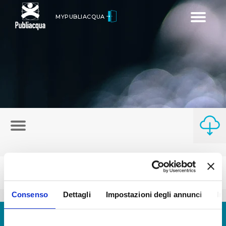
Toggle
MYPUBLIACQUA
navigatio
Consenso
Dettagli
Impostazioni degli annunci
In
© Copyright 2017 - 2026
GLOSSARIO