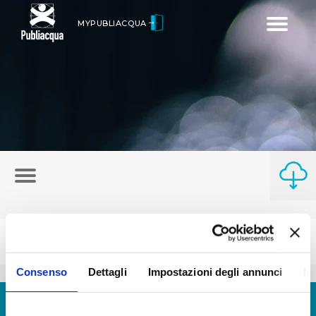
Toggle
MYPUBLIACQUA
navigatio
Consenso
Dettagli
Impostazioni degli annunci
In
© Copyright 2017 - 2026
GLOSSARIO