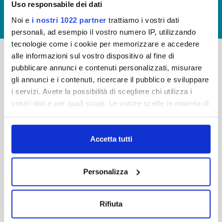
Uso responsabile dei dati
GIUDICA IL SERVIZIO
Noi e
i nostri 1022 partner
trattiamo i vostri dati
LAVORA CON NOI
personali, ad esempio il vostro numero IP, utilizzando
tecnologie come i cookie per memorizzare e accedere
alle informazioni sul vostro dispositivo al fine di
pubblicare annunci e contenuti personalizzati, misurare
-
-
gli annunci e i contenuti, ricercare il pubblico e sviluppare
Publiacqua S.p.A
FAQ
i servizi. Avete la possibilità di scegliere chi utilizza i
Via Villamagna 90/c -
vostri dati e per quali scopi. Le vostre scelte in materia di
PRIVACY POLICY
50126 Fi
privacy sono applicabili solo su questa proprietà digitale
Tel. +39 055688903
NOTE LEGALI
in cui avete effettuato le vostre scelte. È possibile
Fax. +39 0556862495
COOKIE
modificare o revocare il proprio consenso in qualsiasi
Accetta tutti
-
momento dalla Dichiarazione sui cookie o facendo clic
WHISTLEBLOWING
Cap. Soc. 150.280.056,72
sull'icona di attivazione della privacy.
CREDITS
Personalizza
i.v.
Reg Imprese Firenze
Con il tuo consenso, vorremmo anche:
C.F. e P.I. 05040110487
raccogliere informazioni sulla tua posizione
Rifiuta
R.E.A. 514782
geografica, con un'approssimazione di qualche