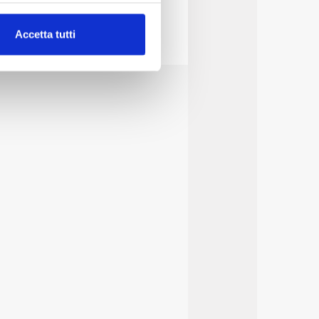
alche metro,
Accetta tutti
e specifiche (impronte
ezione dettagli
. Puoi
lità di base quali la
te dall’Utente e con i
affico sul nostro sito web,
idendo informazioni sul
 di analisi dei dati web,
oni che l’Utente ha fornito
r le finalità sopra indicate.
onando i singoli cookie