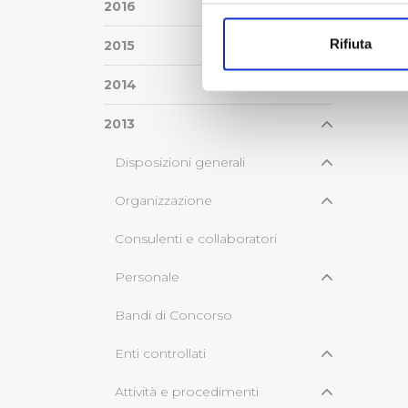
Con il tuo consenso, vorrem
2016
raccogliere informazi
Rifiuta
2015
Identificare il tuo di
digitali).
2014
Approfondisci come vengono el
modificare o ritirare il tuo 
2013
Disposizioni generali
Utilizziamo dei cookie tecnic
navigazione sulle pagine e l'
Organizzazione
consensi dallo stesso prestat
per personalizzare contenuti
Consulenti e collaboratori
modo in cui l’Utente utilizza 
pubblicità e social media, p
Personale
loro o che hanno raccolto dal
Bandi di Concorso
Cliccando su "Accetta tutti",
Enti controllati
Cliccando su "Personalizza" 
Attività e procedimenti
desiderati e le terze parti d