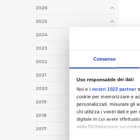
2026
2025
2024
2023
Consenso
2022
2021
Uso responsabile dei dati
2020
Noi e
i nostri 1022 partner
t
cookie per memorizzare e acce
2019
personalizzati, misurare gli an
chi utilizza i vostri dati e pe
2018
digitale in cui avete effettua
dalla Dichiarazione sui cookie
2017