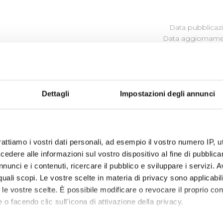
Data pubblicazi
Data aggiornamen
COSTI CONTABILIZZATI
Dettagli
Impostazioni degli annunci
In allegato i costi medi relativi alla gestione del serviz
Si tenga presente che per ogni processo il costo med
rapporto tra il costo di processo e il dato quantitativo
rattiamo i vostri dati personali, ad esempio il vostro numero IP, 
rappresenta:
produzione
: costo produzione/volume prodotto
dere alle informazioni sul vostro dispositivo al fine di pubblica
distribuzione
: costo distribuzione/km di rete acquedo
nunci e i contenuti, ricercare il pubblico e sviluppare i servizi. A
fognatura
: costo fognatura/km di rete fognaria gestit
r quali scopi. Le vostre scelte in materia di privacy sono applicabi
depurazione
: costo depurazione/Abit. Equivalenti tratt
to le vostre scelte. È possibile modificare o revocare il proprio 
Lo stesso rapporto è stato utilizzato anche per rappre
 o facendo clic sull'icona di attivazione della privacy.
medio di investimento.