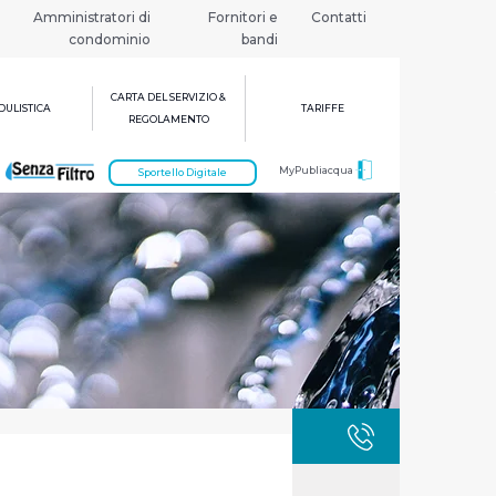
Amministratori di
Fornitori e
Contatti
condominio
bandi
CARTA DEL SERVIZIO &
ULISTICA
TARIFFE
REGOLAMENTO
MyPubliacqua
Sportello Digitale
GUASTI
800 3