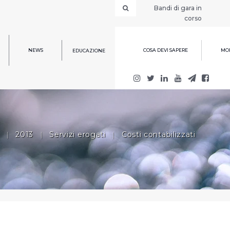
Bandi di gara in
corso
NEWS
COSA DEVI SAPERE
MOD
EDUCAZIONE
|
2013
|
Servizi erogati
|
Costi contabilizzati