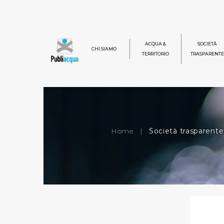
ACQUA &
SOCIETÀ
CHI SIAMO
TERRITORIO
TRASPARENTE
Home
|
Società trasparente