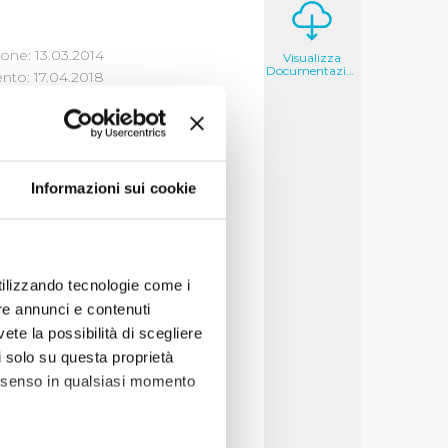
one: 13.03.2014
Visualizza
Documentazione
to: 17.04.2018
Informazioni sui cookie
io idrico integrato
io deriva dal
 che più lo
utilizzando tecnologie come i
re annunci e contenuti
tto gestita
vete la possibilità di scegliere
a
li solo su questa proprietà
ati
consenso in qualsiasi momento
sentare il costo