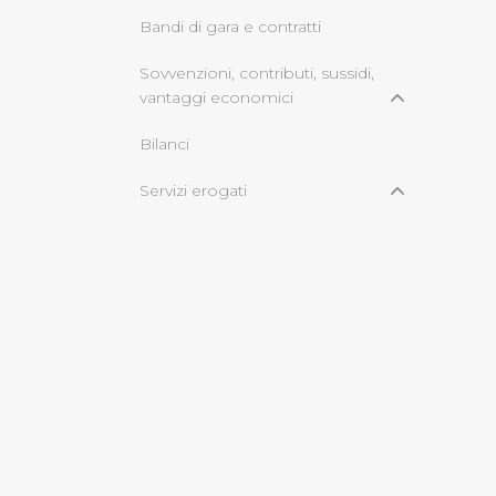
Bandi di gara e contratti
Cliccando su "Rifiuta" o sulla
Sovvenzioni, contributi, sussidi,
eccezione dei cookie tecnici
vantaggi economici
dunque la continuazione dell
tecnici indispensabili per un
Bilanci
Servizi erogati
Carta dei Servizi e standard di
qualità
Class action
Costi contabilizzati
Tempi medi di erogazione dei
servizi