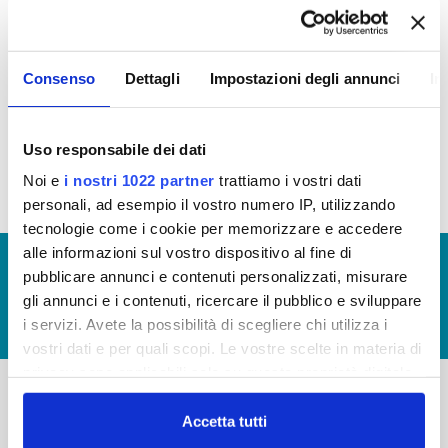
PROCEDIMENTALI
Consenso
Dettagli
Impostazioni degli annunci
In
Monitoraggio tempi procedimentali della Carta
del Servizio anno 2014
(file allegato)
Uso responsabile dei dati
Noi e
i nostri 1022 partner
trattiamo i vostri dati
personali, ad esempio il vostro numero IP, utilizzando
tecnologie come i cookie per memorizzare e accedere
alle informazioni sul vostro dispositivo al fine di
© Copyright 2017 - 2026
GLOSSARIO
pubblicare annunci e contenuti personalizzati, misurare
GIUDICA IL SERVIZIO
gli annunci e i contenuti, ricercare il pubblico e sviluppare
i servizi. Avete la possibilità di scegliere chi utilizza i
LAVORA CON NOI
vostri dati e per quali scopi. Le vostre scelte in materia di
privacy sono applicabili solo su questa proprietà digitale
in cui avete effettuato le vostre scelte. È possibile
modificare o revocare il proprio consenso in qualsiasi
Accetta tutti
-
-
momento dalla Dichiarazione sui cookie o facendo clic