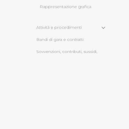
Rappresentazione grafica
Cliccando su "Rifiuta" o sulla
eccezione dei cookie tecnici
dunque la continuazione dell
Attività e procedimenti
tecnici indispensabili per un
Bandi di gara e contratti
Sovvenzioni, contributi, sussidi,
vantaggi economici
Servizi erogati
Bilanci
Beni immobili e gestione
patrimonio
Opere pubbliche
informazioni ambientali