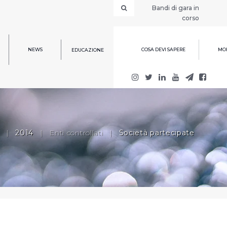
Bandi di gara in
corso
NEWS
COSA DEVI SAPERE
MOD
EDUCAZIONE
|
2014
|
Enti controllati
|
Società partecipate