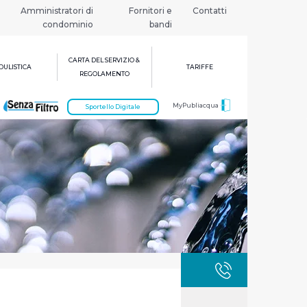
Amministratori di
Fornitori e
Contatti
condominio
bandi
CARTA DEL SERVIZIO &
ULISTICA
TARIFFE
REGOLAMENTO
MyPubliacqua
Sportello Digitale
GUASTI
800 3