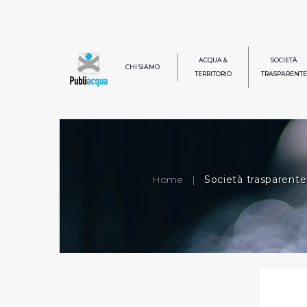
ACQUA &
SOCIETÀ
CHI SIAMO
TERRITORIO
TRASPARENTE
Home
|
Società trasparente