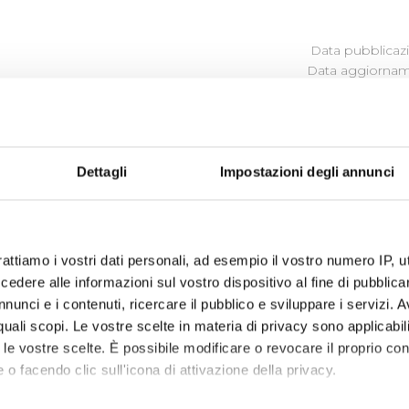
Data pubblicazi
Data aggiorname
SOCIETÀ PARTECIPATE
Dettagli
Impostazioni degli annunci
Le Soluzioni Scarl
Consorzio Ener.gi.co
- cessata in camera di commercio
Water Right Foundation
rattiamo i vostri dati personali, ad esempio il vostro numero IP, 
dere alle informazioni sul vostro dispositivo al fine di pubblica
Water Right and Energy Foundation
nunci e i contenuti, ricercare il pubblico e sviluppare i servizi. A
Utilitas
cessata in camera di commercio il 24/10/2014
r quali scopi. Le vostre scelte in materia di privacy sono applicabi
to le vostre scelte. È possibile modificare o revocare il proprio 
I
ngegnerie Toscane
 o facendo clic sull'icona di attivazione della privacy.
Tiforma S.C.R.L.