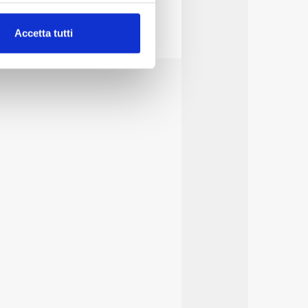
alche metro,
Accetta tutti
e specifiche (impronte
ezione dettagli
. Puoi
lità di base quali la
te dall’Utente e con i
affico sul nostro sito web,
idendo informazioni sul
 di analisi dei dati web,
oni che l’Utente ha fornito
r le finalità sopra indicate.
onando i singoli cookie