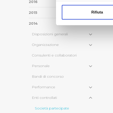
Con il tuo consenso, vorrem
2016
raccogliere informazi
Rifiuta
2015
Identificare il tuo di
digitali).
2014
Approfondisci come vengono el
modificare o ritirare il tuo 
Disposizioni generali
Organizzazione
Utilizziamo dei cookie tecnic
navigazione sulle pagine e l'
Consulenti e collaboratori
consensi dallo stesso prestat
per personalizzare contenuti
Personale
modo in cui l’Utente utilizza 
pubblicità e social media, p
Bandi di concorso
loro o che hanno raccolto dal
Performance
Cliccando su "Accetta tutti",
Enti controllati
Cliccando su "Personalizza" 
Società partecipate
desiderati e le terze parti d