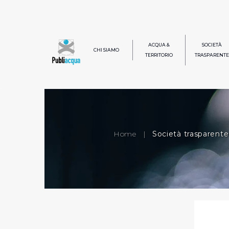
ACQUA &
SOCIETÀ
CHI SIAMO
TERRITORIO
TRASPARENTE
Home
|
Società trasparente