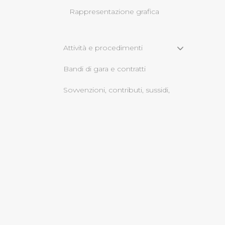
Rappresentazione grafica
Cliccando su "Rifiuta" o sulla
eccezione dei cookie tecnici
dunque la continuazione dell
Attività e procedimenti
tecnici indispensabili per un
Bandi di gara e contratti
Sovvenzioni, contributi, sussidi,
vantaggi economici
Servizi erogati
Bilanci
Beni immobili e gestione
patrimonio
Opere pubbliche
informazioni ambientali