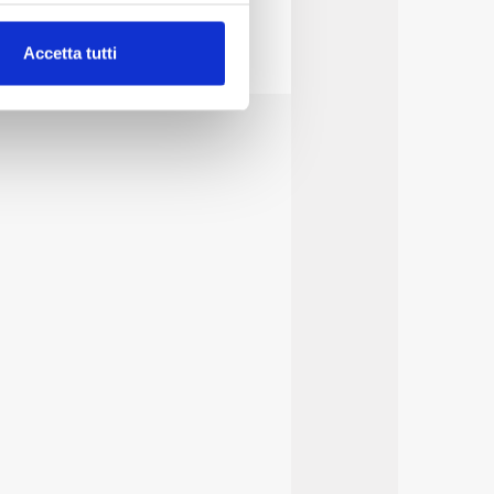
alche metro,
Accetta tutti
e specifiche (impronte
ezione dettagli
. Puoi
lità di base quali la
te dall’Utente e con i
affico sul nostro sito web,
idendo informazioni sul
 di analisi dei dati web,
oni che l’Utente ha fornito
r le finalità sopra indicate.
onando i singoli cookie