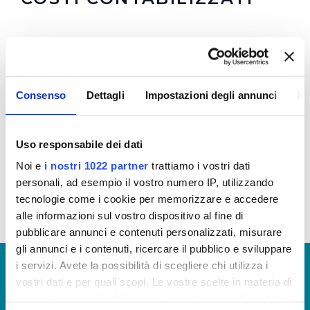
In allegato i costi medi relativi alla gestione del servizio idrico
integrato
Si tenga presente che per ogni processo il costo medio deriva
dal rapporto tra il costo di processo e il dato quantitativo che
Consenso
Dettagli
Impostazioni degli annunci
In
più lo rappresenta:
produzione
: costo produzione/volume prodotto
distribuzione
: costo distribuzione/km di rete acquedotto
Uso responsabile dei dati
gestita
fognatura
Noi e
i nostri 1022 partner
trattiamo i vostri dati
: costo fognatura/km di rete fognaria gestita
depurazione
: costo depurazione/Abit. Equivalenti trattati
personali, ad esempio il vostro numero IP, utilizzando
tecnologie come i cookie per memorizzare e accedere
alle informazioni sul vostro dispositivo al fine di
pubblicare annunci e contenuti personalizzati, misurare
gli annunci e i contenuti, ricercare il pubblico e sviluppare
© Copyright 2017 - 2026
GLOSSARIO
i servizi. Avete la possibilità di scegliere chi utilizza i
vostri dati e per quali scopi. Le vostre scelte in materia di
GIUDICA IL SERVIZIO
privacy sono applicabili solo su questa proprietà digitale
LAVORA CON NOI