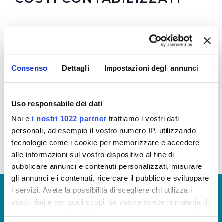
In allegato i costi medi relativi alla gestione del servizio idrico
integrato
Si tenga presente che per ogni processo il costo medio deriva
dal rapporto tra il costo di processo e il dato quantitativo che
Consenso
Dettagli
Impostazioni degli annunci
In
più lo rappresenta:
produzione
: costo produzione/volume prodotto
distribuzione
: costo distribuzione/km di rete acquedotto
Uso responsabile dei dati
gestita
fognatura
Noi e
i nostri 1022 partner
trattiamo i vostri dati
: costo fognatura/km di rete fognaria gestita
depurazione
: costo depurazione/Abit. Equivalenti trattati
personali, ad esempio il vostro numero IP, utilizzando
tecnologie come i cookie per memorizzare e accedere
alle informazioni sul vostro dispositivo al fine di
pubblicare annunci e contenuti personalizzati, misurare
gli annunci e i contenuti, ricercare il pubblico e sviluppare
© Copyright 2017 - 2026
GLOSSARIO
i servizi. Avete la possibilità di scegliere chi utilizza i
vostri dati e per quali scopi. Le vostre scelte in materia di
GIUDICA IL SERVIZIO
privacy sono applicabili solo su questa proprietà digitale
LAVORA CON NOI