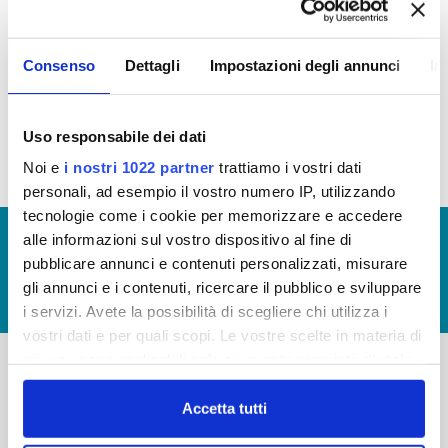
Regolamento per i criteri di ammissione agli atti di
Consenso
Dettagli
Impostazioni degli annunci
In
concessione
(file allegato)
Uso responsabile dei dati
Noi e
i nostri 1022 partner
trattiamo i vostri dati
personali, ad esempio il vostro numero IP, utilizzando
tecnologie come i cookie per memorizzare e accedere
© Copyright 2017 - 2026
GLOSSARIO
alle informazioni sul vostro dispositivo al fine di
pubblicare annunci e contenuti personalizzati, misurare
GIUDICA IL SERVIZIO
gli annunci e i contenuti, ricercare il pubblico e sviluppare
LAVORA CON NOI
i servizi. Avete la possibilità di scegliere chi utilizza i
vostri dati e per quali scopi. Le vostre scelte in materia di
privacy sono applicabili solo su questa proprietà digitale
in cui avete effettuato le vostre scelte. È possibile
-
-
modificare o revocare il proprio consenso in qualsiasi
Accetta tutti
Publiacqua S.p.A
momento dalla Dichiarazione sui cookie o facendo clic
FAQ