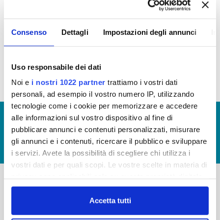
Regolamento per i criteri di ammissione agli atti di
Consenso
Dettagli
Impostazioni degli annunci
In
concessione
(file allegato)
Uso responsabile dei dati
Noi e
i nostri 1022 partner
trattiamo i vostri dati
personali, ad esempio il vostro numero IP, utilizzando
tecnologie come i cookie per memorizzare e accedere
© Copyright 2017 - 2026
GLOSSARIO
alle informazioni sul vostro dispositivo al fine di
pubblicare annunci e contenuti personalizzati, misurare
GIUDICA IL SERVIZIO
gli annunci e i contenuti, ricercare il pubblico e sviluppare
LAVORA CON NOI
i servizi. Avete la possibilità di scegliere chi utilizza i
vostri dati e per quali scopi. Le vostre scelte in materia di
privacy sono applicabili solo su questa proprietà digitale
in cui avete effettuato le vostre scelte. È possibile
-
-
modificare o revocare il proprio consenso in qualsiasi
Accetta tutti
Publiacqua S.p.A
momento dalla Dichiarazione sui cookie o facendo clic
FAQ