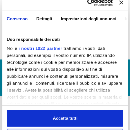
TRASPARENZA E
L'INTEGRITÀ
Consenso
Dettagli
Impostazioni degli annunci
In
Regolamento Publiacqua Trasparente
(file allegato)
Uso responsabile dei dati
Noi e
i nostri 1022 partner
trattiamo i vostri dati
personali, ad esempio il vostro numero IP, utilizzando
tecnologie come i cookie per memorizzare e accedere
© Copyright 2017 - 2026
GLOSSARIO
alle informazioni sul vostro dispositivo al fine di
pubblicare annunci e contenuti personalizzati, misurare
GIUDICA IL SERVIZIO
gli annunci e i contenuti, ricercare il pubblico e sviluppare
LAVORA CON NOI
i servizi. Avete la possibilità di scegliere chi utilizza i
vostri dati e per quali scopi. Le vostre scelte in materia di
privacy sono applicabili solo su questa proprietà digitale
in cui avete effettuato le vostre scelte. È possibile
-
-
modificare o revocare il proprio consenso in qualsiasi
Accetta tutti
Publiacqua S.p.A
momento dalla Dichiarazione sui cookie o facendo clic
FAQ