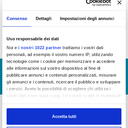
TRASPARENZA E
L'INTEGRITÀ
Consenso
Dettagli
Impostazioni degli annunci
In
Regolamento Publiacqua Trasparente
(file allegato)
Uso responsabile dei dati
Noi e
i nostri 1022 partner
trattiamo i vostri dati
personali, ad esempio il vostro numero IP, utilizzando
tecnologie come i cookie per memorizzare e accedere
© Copyright 2017 - 2026
GLOSSARIO
alle informazioni sul vostro dispositivo al fine di
pubblicare annunci e contenuti personalizzati, misurare
GIUDICA IL SERVIZIO
gli annunci e i contenuti, ricercare il pubblico e sviluppare
LAVORA CON NOI
i servizi. Avete la possibilità di scegliere chi utilizza i
vostri dati e per quali scopi. Le vostre scelte in materia di
privacy sono applicabili solo su questa proprietà digitale
in cui avete effettuato le vostre scelte. È possibile
-
-
modificare o revocare il proprio consenso in qualsiasi
Accetta tutti
Publiacqua S.p.A
momento dalla Dichiarazione sui cookie o facendo clic
FAQ