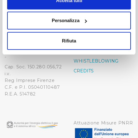
modificare o revocare il proprio consenso in qualsiasi
Accetta tutti
momento dalla Dichiarazione sui cookie o facendo clic
-
-
sull'icona di attivazione della privacy.
Publiacqua S.p.A
Personalizza
FAQ
Via Villamagna 90/c -
Con il tuo consenso, vorremmo anche:
PRIVACY POLICY
50126 Fi
raccogliere informazioni sulla tua posizione
Tel. +39 055688903
Rifiuta
NOTE LEGALI
geografica, con un'approssimazione di qualche
Fax. +39 0556862495
COOKIE
metro,
-
Identificare il tuo dispositivo, scansionandolo
WHISTLEBLOWING
Cap. Soc. 150.280.056,72
attivamente alla ricerca di caratteristiche specifiche
CREDITS
i.v.
(impronte digitali).
Reg Imprese Firenze
Approfondisci come vengono elaborati i tuoi dati personali
C.F. e P.I. 05040110487
e imposta le tue preferenze nella
sezione dettagli
. Puoi
R.E.A. 514782
modificare o ritirare il tuo consenso in qualsiasi momento
dalla Dichiarazione sui cookie.
Utilizziamo dei cookie tecnici necessari per rendere
Attuazione Misure PNRR
fruibile il sito web abilitandone funzionalità di base quali
la navigazione sulle pagine e l'accesso alle aree