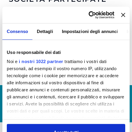
Le Soluzioni Scarl
Water Right Foundation
Consenso
Dettagli
Impostazioni degli annunci
In
Water Right and Energy Foundation
Ingegnerie Toscane
Tiforma S.R.L.
Uso responsabile dei dati
Aquaser srl
Noi e
i nostri 1022 partner
trattiamo i vostri dati
personali, ad esempio il vostro numero IP, utilizzando
tecnologie come i cookie per memorizzare e accedere
alle informazioni sul vostro dispositivo al fine di
pubblicare annunci e contenuti personalizzati, misurare
© Copyright 2017 - 2026
GLOSSARIO
gli annunci e i contenuti, ricercare il pubblico e sviluppare
GIUDICA IL SERVIZIO
i servizi. Avete la possibilità di scegliere chi utilizza i
vostri dati e per quali scopi. Le vostre scelte in materia di
LAVORA CON NOI
privacy sono applicabili solo su questa proprietà digitale
in cui avete effettuato le vostre scelte. È possibile