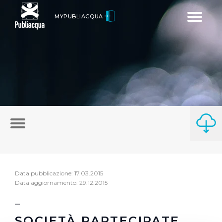
Toggle
MYPUBLIACQUA
navigatio
Data pubblicazione: 17.03.2015
Data aggiornamento: 29.12.2015
SOCIETÀ PARTECIPATE