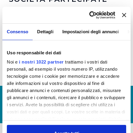
Le Soluzioni Scarl
Water Right Foundation
Consenso
Dettagli
Impostazioni degli annunci
In
Water Right and Energy Foundation
Ingegnerie Toscane
Tiforma S.R.L.
Uso responsabile dei dati
Aquaser srl
Noi e
i nostri 1022 partner
trattiamo i vostri dati
personali, ad esempio il vostro numero IP, utilizzando
tecnologie come i cookie per memorizzare e accedere
alle informazioni sul vostro dispositivo al fine di
pubblicare annunci e contenuti personalizzati, misurare
© Copyright 2017 - 2026
GLOSSARIO
gli annunci e i contenuti, ricercare il pubblico e sviluppare
GIUDICA IL SERVIZIO
i servizi. Avete la possibilità di scegliere chi utilizza i
vostri dati e per quali scopi. Le vostre scelte in materia di
LAVORA CON NOI
privacy sono applicabili solo su questa proprietà digitale
in cui avete effettuato le vostre scelte. È possibile