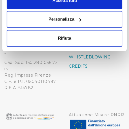
modificare o revocare il proprio consenso in qualsiasi
Accetta tutti
momento dalla Dichiarazione sui cookie o facendo clic
-
-
sull'icona di attivazione della privacy.
Publiacqua S.p.A
Personalizza
FAQ
Via Villamagna 90/c -
Con il tuo consenso, vorremmo anche:
PRIVACY POLICY
50126 Fi
raccogliere informazioni sulla tua posizione
Tel. +39 055688903
Rifiuta
NOTE LEGALI
geografica, con un'approssimazione di qualche
Fax. +39 0556862495
COOKIE
metro,
-
Identificare il tuo dispositivo, scansionandolo
WHISTLEBLOWING
Cap. Soc. 150.280.056,72
attivamente alla ricerca di caratteristiche specifiche
CREDITS
i.v.
(impronte digitali).
Reg Imprese Firenze
Approfondisci come vengono elaborati i tuoi dati personali
C.F. e P.I. 05040110487
e imposta le tue preferenze nella
sezione dettagli
. Puoi
R.E.A. 514782
modificare o ritirare il tuo consenso in qualsiasi momento
dalla Dichiarazione sui cookie.
Utilizziamo dei cookie tecnici necessari per rendere
Attuazione Misure PNRR
fruibile il sito web abilitandone funzionalità di base quali
la navigazione sulle pagine e l'accesso alle aree