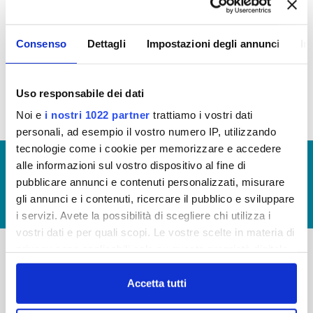
PROCEDIMENTALI
Consenso
Dettagli
Impostazioni degli annunci
In
Monitoraggio tempi procedimentali della Carta del Servizio
anno 2016
(file allegato)
Uso responsabile dei dati
Noi e
i nostri 1022 partner
trattiamo i vostri dati
personali, ad esempio il vostro numero IP, utilizzando
tecnologie come i cookie per memorizzare e accedere
© Copyright 2017 - 2026
GLOSSARIO
alle informazioni sul vostro dispositivo al fine di
pubblicare annunci e contenuti personalizzati, misurare
GIUDICA IL SERVIZIO
gli annunci e i contenuti, ricercare il pubblico e sviluppare
LAVORA CON NOI
i servizi. Avete la possibilità di scegliere chi utilizza i
vostri dati e per quali scopi. Le vostre scelte in materia di
privacy sono applicabili solo su questa proprietà digitale
in cui avete effettuato le vostre scelte. È possibile
-
-
modificare o revocare il proprio consenso in qualsiasi
Accetta tutti
Publiacqua S.p.A
momento dalla Dichiarazione sui cookie o facendo clic
FAQ
Via Villamagna 90/c -