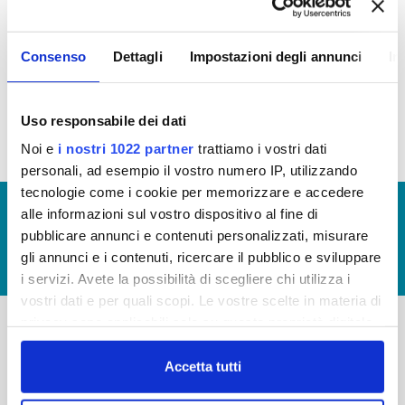
PROCEDIMENTALI
Consenso
Dettagli
Impostazioni degli annunci
In
Monitoraggio tempi procedimentali della Carta del Servizio
anno 2016
(file allegato)
Uso responsabile dei dati
Noi e
i nostri 1022 partner
trattiamo i vostri dati
personali, ad esempio il vostro numero IP, utilizzando
tecnologie come i cookie per memorizzare e accedere
© Copyright 2017 - 2026
GLOSSARIO
alle informazioni sul vostro dispositivo al fine di
pubblicare annunci e contenuti personalizzati, misurare
GIUDICA IL SERVIZIO
gli annunci e i contenuti, ricercare il pubblico e sviluppare
LAVORA CON NOI
i servizi. Avete la possibilità di scegliere chi utilizza i
vostri dati e per quali scopi. Le vostre scelte in materia di
privacy sono applicabili solo su questa proprietà digitale
in cui avete effettuato le vostre scelte. È possibile
-
-
modificare o revocare il proprio consenso in qualsiasi
Accetta tutti
Publiacqua S.p.A
momento dalla Dichiarazione sui cookie o facendo clic
FAQ
Via Villamagna 90/c -