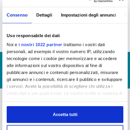
AFFITTO
Consenso
Dettagli
Impostazioni degli annunci
In
Canoni di locazione e affitto 2016 (vedi allegato)
Uso responsabile dei dati
Noi e
i nostri 1022 partner
trattiamo i vostri dati
personali, ad esempio il vostro numero IP, utilizzando
tecnologie come i cookie per memorizzare e accedere
© Copyright 2017 - 2026
GLOSSARIO
alle informazioni sul vostro dispositivo al fine di
GIUDICA IL SERVIZIO
pubblicare annunci e contenuti personalizzati, misurare
gli annunci e i contenuti, ricercare il pubblico e sviluppare
LAVORA CON NOI
i servizi. Avete la possibilità di scegliere chi utilizza i
vostri dati e per quali scopi. Le vostre scelte in materia di
privacy sono applicabili solo su questa proprietà digitale
in cui avete effettuato le vostre scelte. È possibile
-
-
modificare o revocare il proprio consenso in qualsiasi
Accetta tutti
Publiacqua S.p.A
FAQ
momento dalla Dichiarazione sui cookie o facendo clic
Via Villamagna 90/c -
PRIVACY POLICY
sull'icona di attivazione della privacy.
50126 Fi