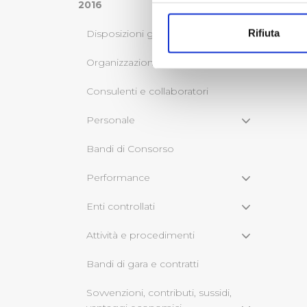
Con il tuo consenso, vorrem
2016
raccogliere informazi
Rifiuta
Disposizioni generali
Identificare il tuo di
digitali).
Organizzazione
Approfondisci come vengono el
Consulenti e collaboratori
modificare o ritirare il tuo 
Personale
Utilizziamo dei cookie tecnic
navigazione sulle pagine e l'
Bandi di Consorso
consensi dallo stesso prestat
per personalizzare contenuti
Performance
modo in cui l’Utente utilizza 
Enti controllati
pubblicità e social media, p
loro o che hanno raccolto dal
Attività e procedimenti
Cliccando su "Accetta tutti",
Bandi di gara e contratti
Cliccando su "Personalizza" 
Sovvenzioni, contributi, sussidi,
desiderati e le terze parti d