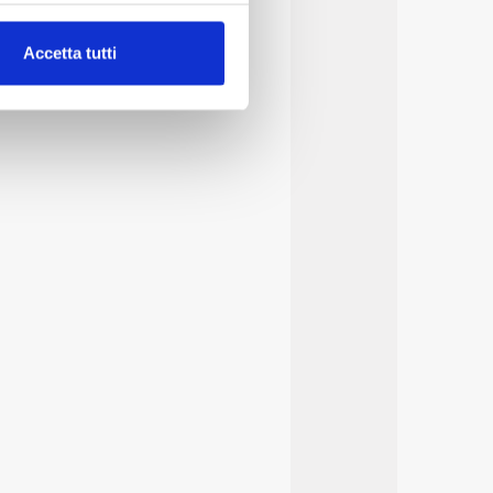
alche metro,
Accetta tutti
e specifiche (impronte
ezione dettagli
. Puoi
lità di base quali la
te dall’Utente e con i
affico sul nostro sito web,
idendo informazioni sul
 di analisi dei dati web,
oni che l’Utente ha fornito
r le finalità sopra indicate.
onando i singoli cookie