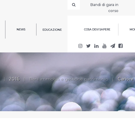
Bandi di gara in
corso
NEWS
COSA DEVI SAPERE
MOD
EDUCAZIONE
|
2016
|
Beni immobili e gestione patrimonio
|
Canoni d