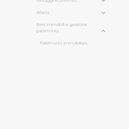
vantaggi economici
Bilanci
Cliccando su "Rifiuta" o sulla
eccezione dei cookie tecnici
Beni immobili e gestione
dunque la continuazione dell
patrimonio
tecnici indispensabili per un
Patrimonio immobiliare
Canoni di locazione o affitto
Servizi erogati
Pagamenti dell'amministrazione
Opere pubbliche
Informazioni ambientali
Altri contenuti