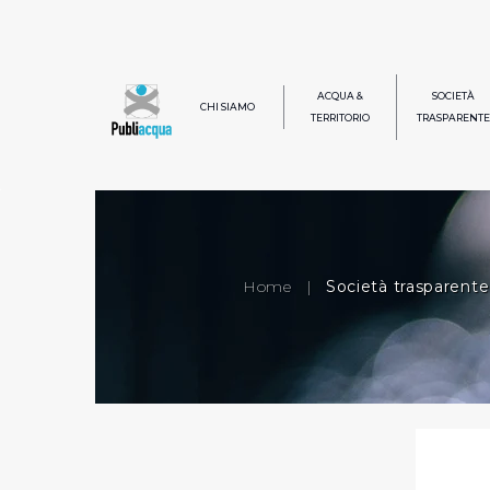
ACQUA &
SOCIETÀ
CHI SIAMO
TERRITORIO
TRASPARENTE
Home
|
Società trasparente