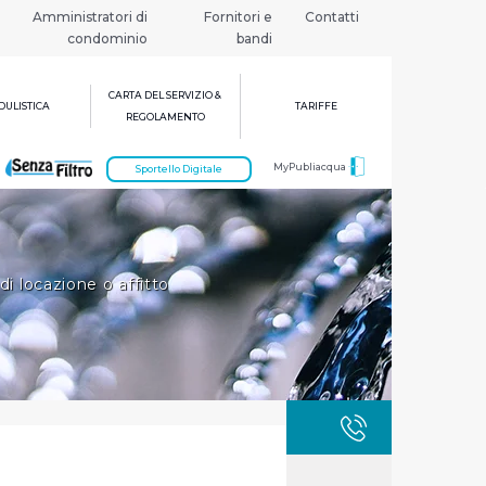
Amministratori di
Fornitori e
Contatti
condominio
bandi
CARTA DEL SERVIZIO &
ULISTICA
TARIFFE
REGOLAMENTO
MyPubliacqua
Sportello Digitale
i locazione o affitto
GUASTI
800 3