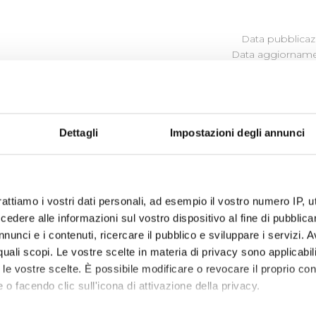
Data pubblicazi
Data aggiornamen
CANONI DI LOCAZIONE O A
Dettagli
Impostazioni degli annunci
Canoni di locazione e affitto 2016 (vedi allegato)
rattiamo i vostri dati personali, ad esempio il vostro numero IP, 
dere alle informazioni sul vostro dispositivo al fine di pubblica
nunci e i contenuti, ricercare il pubblico e sviluppare i servizi. A
r quali scopi. Le vostre scelte in materia di privacy sono applicabi
to le vostre scelte. È possibile modificare o revocare il proprio 
 o facendo clic sull'icona di attivazione della privacy.