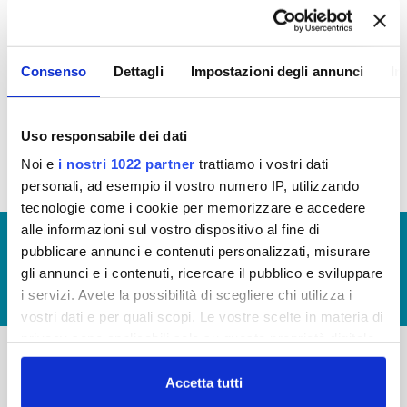
Le Soluzioni Scarl
Consenso
Dettagli
Impostazioni degli annunci
In
I
ngegnerie Toscane
Tiforma S.C.R.L.
Aquaser srl
Uso responsabile dei dati
Noi e
i nostri 1022 partner
trattiamo i vostri dati
personali, ad esempio il vostro numero IP, utilizzando
tecnologie come i cookie per memorizzare e accedere
alle informazioni sul vostro dispositivo al fine di
© Copyright 2017 - 2026
GLOSSARIO
pubblicare annunci e contenuti personalizzati, misurare
GIUDICA IL SERVIZIO
gli annunci e i contenuti, ricercare il pubblico e sviluppare
i servizi. Avete la possibilità di scegliere chi utilizza i
LAVORA CON NOI
vostri dati e per quali scopi. Le vostre scelte in materia di
privacy sono applicabili solo su questa proprietà digitale
in cui avete effettuato le vostre scelte. È possibile
modificare o revocare il proprio consenso in qualsiasi
Accetta tutti
-
-
momento dalla Dichiarazione sui cookie o facendo clic