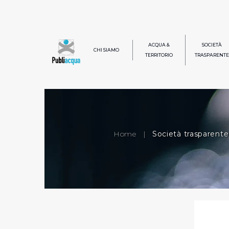
ACQUA &
SOCIETÀ
CHI SIAMO
TERRITORIO
TRASPARENTE
Home
|
Società trasparente