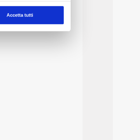
alche metro,
Accetta tutti
e specifiche (impronte
ezione dettagli
. Puoi
lità di base quali la
te dall’Utente e con i
affico sul nostro sito web,
idendo informazioni sul
 di analisi dei dati web,
oni che l’Utente ha fornito
r le finalità sopra indicate.
onando i singoli cookie