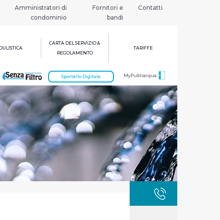
Amministratori di
Fornitori e
Contatti
condominio
bandi
CARTA DEL SERVIZIO &
ULISTICA
TARIFFE
REGOLAMENTO
MyPubliacqua
Sportello Digitale
GUASTI
800 3