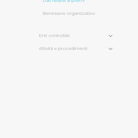
Dati relativi ai premi
Benessere organizzativo
Cliccando su "Rifiuta" o sulla
eccezione dei cookie tecnici
dunque la continuazione dell
Enti controllati
tecnici indispensabili per un
Attività e procedimenti
Bandi di gara e contratti
Sovvenzioni, contributi, sussidi,
vantaggi economici
Bilanci
Beni immobili e gestione
patrimonio
Servizi erogati