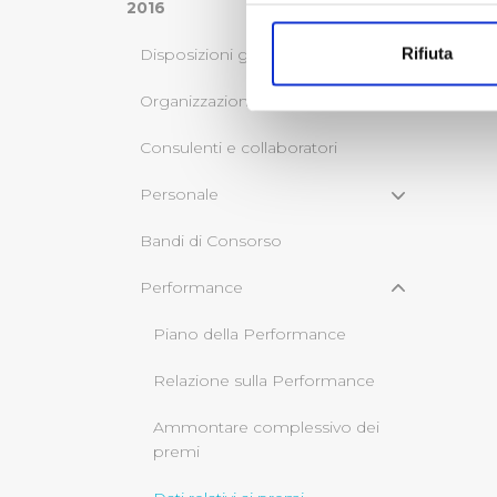
Con il tuo consenso, vorrem
2016
raccogliere informazi
Rifiuta
Disposizioni generali
Identificare il tuo di
digitali).
Organizzazione
Approfondisci come vengono el
Consulenti e collaboratori
modificare o ritirare il tuo 
Personale
Utilizziamo dei cookie tecnic
navigazione sulle pagine e l'
Bandi di Consorso
consensi dallo stesso prestat
per personalizzare contenuti
Performance
modo in cui l’Utente utilizza 
Piano della Performance
pubblicità e social media, p
loro o che hanno raccolto dal
Relazione sulla Performance
Cliccando su "Accetta tutti",
Ammontare complessivo dei
premi
Cliccando su "Personalizza" 
desiderati e le terze parti d