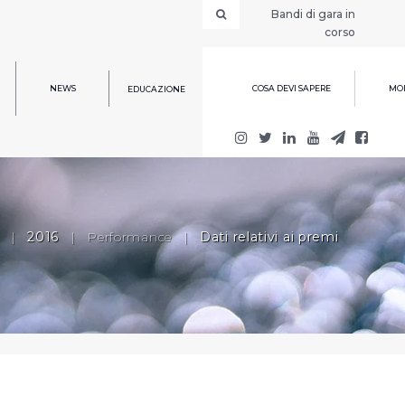
Bandi di gara in
corso
NEWS
COSA DEVI SAPERE
MOD
EDUCAZIONE
|
2016
|
Performance
|
Dati relativi ai premi