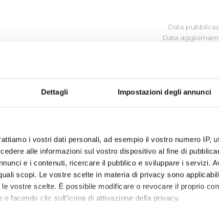
Data pubblicazi
Data aggiorname
DATI RELATIVI AI PREMI
Dettagli
Impostazioni degli annunci
Premi erogati anno 2016 (allego file)
rattiamo i vostri dati personali, ad esempio il vostro numero IP, 
dere alle informazioni sul vostro dispositivo al fine di pubblica
nunci e i contenuti, ricercare il pubblico e sviluppare i servizi. A
r quali scopi. Le vostre scelte in materia di privacy sono applicabi
to le vostre scelte. È possibile modificare o revocare il proprio 
 o facendo clic sull'icona di attivazione della privacy.