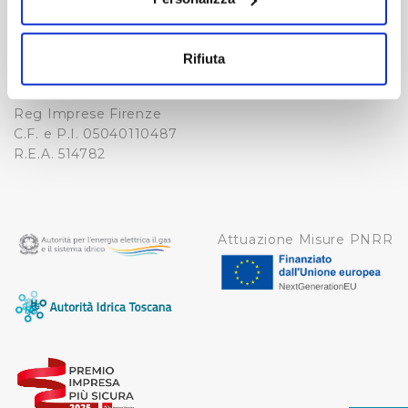
Fax. +39 0556862495
Con il tuo consenso, vorremmo anche:
COOKIE
-
raccogliere informazioni sulla tua posizione
WHISTLEBLOWING
Rifiuta
geografica, con un'approssimazione di qualche
Cap. Soc. 150.280.056,72
CREDITS
i.v.
metro,
Reg Imprese Firenze
Identificare il tuo dispositivo, scansionandolo
C.F. e P.I. 05040110487
attivamente alla ricerca di caratteristiche specifiche
R.E.A. 514782
(impronte digitali).
Approfondisci come vengono elaborati i tuoi dati personali
e imposta le tue preferenze nella
sezione dettagli
. Puoi
modificare o ritirare il tuo consenso in qualsiasi momento
Attuazione Misure PNRR
dalla Dichiarazione sui cookie.
Utilizziamo dei cookie tecnici necessari per rendere
fruibile il sito web abilitandone funzionalità di base quali
la navigazione sulle pagine e l'accesso alle aree
protette. In linea con le preferenze manifestate
dall’Utente e con i consensi dallo stesso prestati, i
cookie possono essere inoltre utilizzati per analizzare il