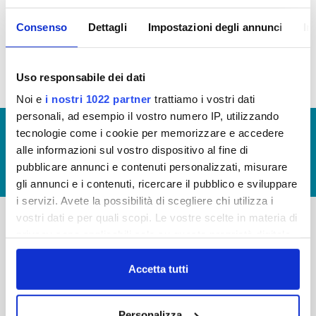
Consenso
Dettagli
Impostazioni degli annunci
In
Premi erogati anno 2016 (allego file)
Uso responsabile dei dati
Noi e
i nostri 1022 partner
trattiamo i vostri dati
personali, ad esempio il vostro numero IP, utilizzando
© Copyright 2017 - 2026
GLOSSARIO
tecnologie come i cookie per memorizzare e accedere
alle informazioni sul vostro dispositivo al fine di
GIUDICA IL SERVIZIO
pubblicare annunci e contenuti personalizzati, misurare
LAVORA CON NOI
gli annunci e i contenuti, ricercare il pubblico e sviluppare
i servizi. Avete la possibilità di scegliere chi utilizza i
vostri dati e per quali scopi. Le vostre scelte in materia di
privacy sono applicabili solo su questa proprietà digitale
-
-
in cui avete effettuato le vostre scelte. È possibile
Publiacqua S.p.A
modificare o revocare il proprio consenso in qualsiasi
Accetta tutti
FAQ
Via Villamagna 90/c -
momento dalla Dichiarazione sui cookie o facendo clic
PRIVACY POLICY
50126 Fi
sull'icona di attivazione della privacy.
Tel. +39 055688903
NOTE LEGALI
Personalizza