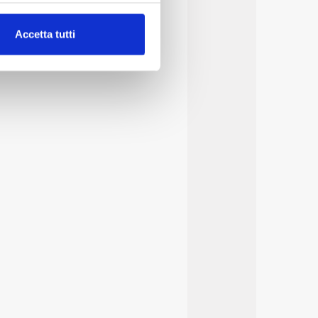
alche metro,
Accetta tutti
e specifiche (impronte
ezione dettagli
. Puoi
lità di base quali la
te dall’Utente e con i
affico sul nostro sito web,
idendo informazioni sul
 di analisi dei dati web,
oni che l’Utente ha fornito
r le finalità sopra indicate.
onando i singoli cookie