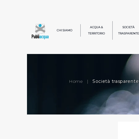
ACQUA &
SOCIETÀ
CHI SIAMO
TERRITORIO
TRASPARENTE
Home
|
Società trasparente