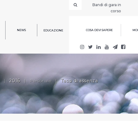
Bandi di gara in
corso
NEWS
COSA DEVI SAPERE
MOD
EDUCAZIONE
|
2016
|
Personale
|
Tassi di assenza