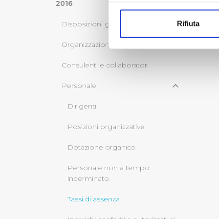
Con il tuo consenso, vorrem
2016
raccogliere informazi
Rifiuta
Disposizioni generali
Identificare il tuo di
digitali).
Organizzazione
Approfondisci come vengono el
Consulenti e collaboratori
modificare o ritirare il tuo 
Personale
Utilizziamo dei cookie tecnic
navigazione sulle pagine e l'
Dirigenti
consensi dallo stesso prestat
per personalizzare contenuti
Posizioni organizzative
modo in cui l’Utente utilizza 
Dotazione organica
pubblicità e social media, p
loro o che hanno raccolto dal
Personale non a tempo
inderminato
Cliccando su "Accetta tutti",
Tassi di assenza
Cliccando su "Personalizza" 
desiderati e le terze parti d