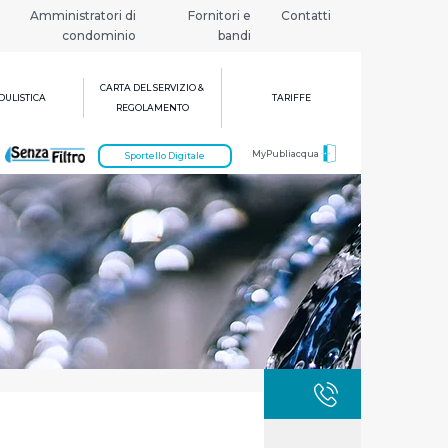
Amministratori di
Fornitori e
Contatti
condominio
bandi
CARTA DEL SERVIZIO &
ULISTICA
TARIFFE
REGOLAMENTO
MyPubliacqua
Sportello Digitale
GUASTI
800 3