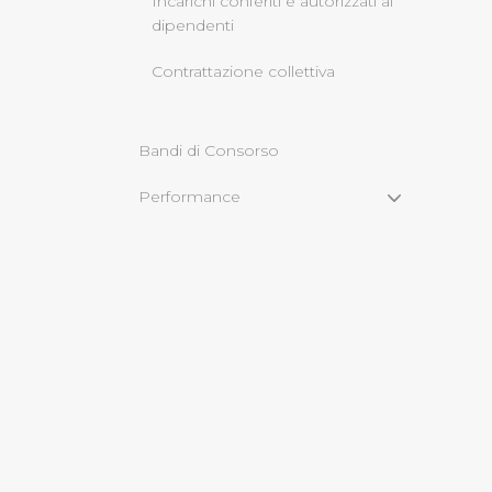
Incarichi conferiti e autorizzati ai
dipendenti
Cliccando su "Rifiuta" o sulla
Contrattazione collettiva
eccezione dei cookie tecnici
dunque la continuazione dell
tecnici indispensabili per un
Bandi di Consorso
Performance
Enti controllati
Attività e procedimenti
Bandi di gara e contratti
Sovvenzioni, contributi, sussidi,
vantaggi economici
Bilanci