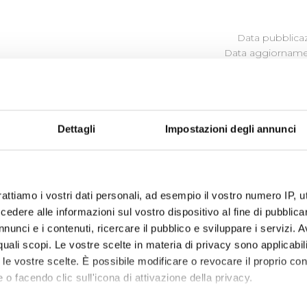
Data pubblicaz
Data aggiornamen
TASSI DI ASSENZA
Dettagli
Impostazioni degli annunci
Tassi di Assenza 2016 (allegato)
rattiamo i vostri dati personali, ad esempio il vostro numero IP, 
dere alle informazioni sul vostro dispositivo al fine di pubblica
nunci e i contenuti, ricercare il pubblico e sviluppare i servizi. A
r quali scopi. Le vostre scelte in materia di privacy sono applicabi
to le vostre scelte. È possibile modificare o revocare il proprio 
 o facendo clic sull'icona di attivazione della privacy.