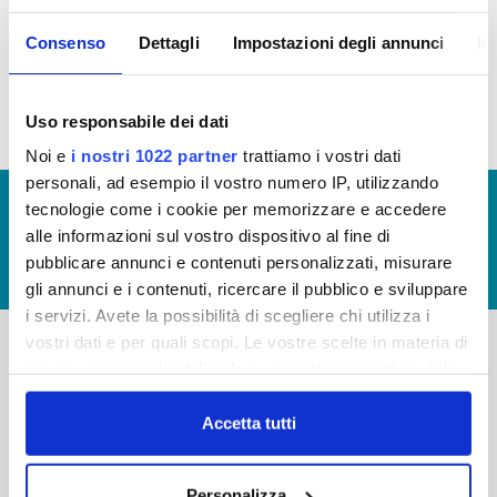
Consenso
Dettagli
Impostazioni degli annunci
In
Tassi di Assenza 2016 (allegato)
Uso responsabile dei dati
Noi e
i nostri 1022 partner
trattiamo i vostri dati
personali, ad esempio il vostro numero IP, utilizzando
© Copyright 2017 - 2026
GLOSSARIO
tecnologie come i cookie per memorizzare e accedere
alle informazioni sul vostro dispositivo al fine di
GIUDICA IL SERVIZIO
pubblicare annunci e contenuti personalizzati, misurare
LAVORA CON NOI
gli annunci e i contenuti, ricercare il pubblico e sviluppare
i servizi. Avete la possibilità di scegliere chi utilizza i
vostri dati e per quali scopi. Le vostre scelte in materia di
privacy sono applicabili solo su questa proprietà digitale
-
-
in cui avete effettuato le vostre scelte. È possibile
Publiacqua S.p.A
modificare o revocare il proprio consenso in qualsiasi
Accetta tutti
FAQ
Via Villamagna 90/c -
momento dalla Dichiarazione sui cookie o facendo clic
PRIVACY POLICY
50126 Fi
sull'icona di attivazione della privacy.
Tel. +39 055688903
NOTE LEGALI
Personalizza