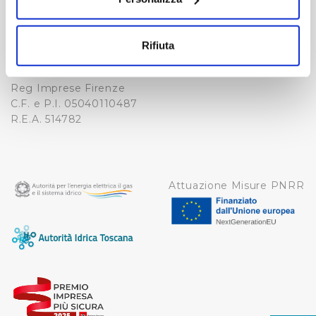
Fax. +39 0556862495
Con il tuo consenso, vorremmo anche:
COOKIE
-
raccogliere informazioni sulla tua posizione
WHISTLEBLOWING
Rifiuta
geografica, con un'approssimazione di qualche
Cap. Soc. 150.280.056,72
CREDITS
i.v.
metro,
Reg Imprese Firenze
Identificare il tuo dispositivo, scansionandolo
C.F. e P.I. 05040110487
attivamente alla ricerca di caratteristiche specifiche
R.E.A. 514782
(impronte digitali).
Approfondisci come vengono elaborati i tuoi dati personali
e imposta le tue preferenze nella
sezione dettagli
. Puoi
modificare o ritirare il tuo consenso in qualsiasi momento
Attuazione Misure PNRR
dalla Dichiarazione sui cookie.
Utilizziamo dei cookie tecnici necessari per rendere
fruibile il sito web abilitandone funzionalità di base quali
la navigazione sulle pagine e l'accesso alle aree
protette. In linea con le preferenze manifestate
dall’Utente e con i consensi dallo stesso prestati, i
cookie possono essere inoltre utilizzati per analizzare il