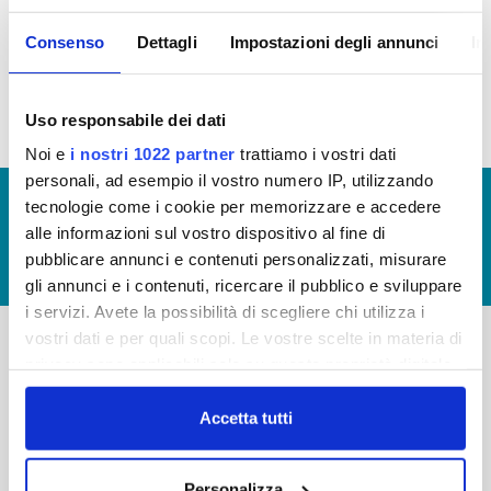
Consenso
Dettagli
Impostazioni degli annunci
In
Tassi di Assenza 2016 (allegato)
Uso responsabile dei dati
Noi e
i nostri 1022 partner
trattiamo i vostri dati
personali, ad esempio il vostro numero IP, utilizzando
© Copyright 2017 - 2026
GLOSSARIO
tecnologie come i cookie per memorizzare e accedere
alle informazioni sul vostro dispositivo al fine di
GIUDICA IL SERVIZIO
pubblicare annunci e contenuti personalizzati, misurare
LAVORA CON NOI
gli annunci e i contenuti, ricercare il pubblico e sviluppare
i servizi. Avete la possibilità di scegliere chi utilizza i
vostri dati e per quali scopi. Le vostre scelte in materia di
privacy sono applicabili solo su questa proprietà digitale
-
-
in cui avete effettuato le vostre scelte. È possibile
Publiacqua S.p.A
modificare o revocare il proprio consenso in qualsiasi
Accetta tutti
FAQ
Via Villamagna 90/c -
momento dalla Dichiarazione sui cookie o facendo clic
PRIVACY POLICY
50126 Fi
sull'icona di attivazione della privacy.
Tel. +39 055688903
NOTE LEGALI
Personalizza