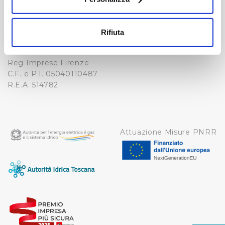
Fax. +39 0556862495
Con il tuo consenso, vorremmo anche:
COOKIE
-
raccogliere informazioni sulla tua posizione
WHISTLEBLOWING
Rifiuta
geografica, con un'approssimazione di qualche
Cap. Soc. 150.280.056,72
CREDITS
i.v.
metro,
Reg Imprese Firenze
Identificare il tuo dispositivo, scansionandolo
C.F. e P.I. 05040110487
attivamente alla ricerca di caratteristiche specifiche
R.E.A. 514782
(impronte digitali).
Approfondisci come vengono elaborati i tuoi dati personali
e imposta le tue preferenze nella
sezione dettagli
. Puoi
modificare o ritirare il tuo consenso in qualsiasi momento
Attuazione Misure PNRR
dalla Dichiarazione sui cookie.
Utilizziamo dei cookie tecnici necessari per rendere
fruibile il sito web abilitandone funzionalità di base quali
la navigazione sulle pagine e l'accesso alle aree
protette. In linea con le preferenze manifestate
dall’Utente e con i consensi dallo stesso prestati, i
cookie possono essere inoltre utilizzati per analizzare il