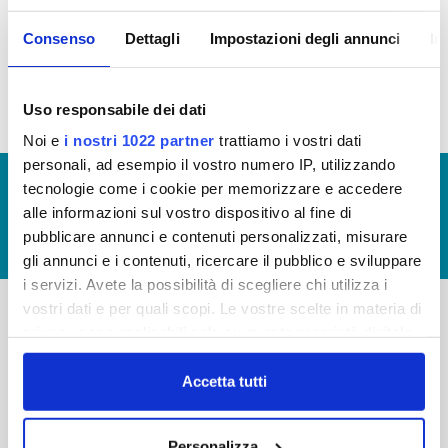
Consenso
Dettagli
Impostazioni degli annunci
In
Tassi di Assenza 2016 (allegato)
Uso responsabile dei dati
Noi e
i nostri 1022 partner
trattiamo i vostri dati
personali, ad esempio il vostro numero IP, utilizzando
© Copyright 2017 - 2026
GLOSSARIO
tecnologie come i cookie per memorizzare e accedere
alle informazioni sul vostro dispositivo al fine di
GIUDICA IL SERVIZIO
pubblicare annunci e contenuti personalizzati, misurare
LAVORA CON NOI
gli annunci e i contenuti, ricercare il pubblico e sviluppare
i servizi. Avete la possibilità di scegliere chi utilizza i
vostri dati e per quali scopi. Le vostre scelte in materia di
privacy sono applicabili solo su questa proprietà digitale
-
-
in cui avete effettuato le vostre scelte. È possibile
Publiacqua S.p.A
modificare o revocare il proprio consenso in qualsiasi
Accetta tutti
FAQ
Via Villamagna 90/c -
momento dalla Dichiarazione sui cookie o facendo clic
PRIVACY POLICY
50126 Fi
sull'icona di attivazione della privacy.
Tel. +39 055688903
NOTE LEGALI
Personalizza