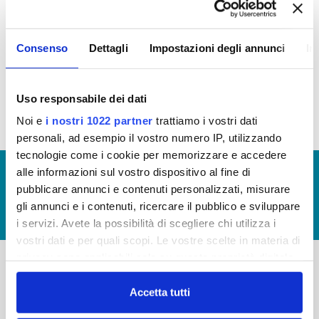
STANDARD DI QUALITÀ
Consenso
Dettagli
Impostazioni degli annunci
In
Carta del Servizio e Regolamento del Servizio Idrico Integrato
Carta del Servizio valida dal 1 Luglio 2016
Uso responsabile dei dati
Noi e
i nostri 1022 partner
trattiamo i vostri dati
personali, ad esempio il vostro numero IP, utilizzando
tecnologie come i cookie per memorizzare e accedere
alle informazioni sul vostro dispositivo al fine di
© Copyright 2017 - 2026
GLOSSARIO
pubblicare annunci e contenuti personalizzati, misurare
GIUDICA IL SERVIZIO
gli annunci e i contenuti, ricercare il pubblico e sviluppare
LAVORA CON NOI
i servizi. Avete la possibilità di scegliere chi utilizza i
vostri dati e per quali scopi. Le vostre scelte in materia di
privacy sono applicabili solo su questa proprietà digitale
in cui avete effettuato le vostre scelte. È possibile
-
-
modificare o revocare il proprio consenso in qualsiasi
Accetta tutti
momento dalla Dichiarazione sui cookie o facendo clic
Publiacqua S.p.A
FAQ