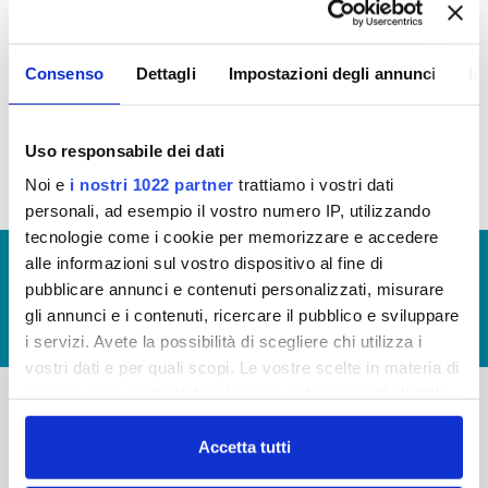
STANDARD DI QUALITÀ
Consenso
Dettagli
Impostazioni degli annunci
In
Carta del Servizio e Regolamento del Servizio Idrico Integrato
Carta del Servizio valida dal 1 Luglio 2016
Uso responsabile dei dati
Noi e
i nostri 1022 partner
trattiamo i vostri dati
personali, ad esempio il vostro numero IP, utilizzando
tecnologie come i cookie per memorizzare e accedere
alle informazioni sul vostro dispositivo al fine di
© Copyright 2017 - 2026
GLOSSARIO
pubblicare annunci e contenuti personalizzati, misurare
GIUDICA IL SERVIZIO
gli annunci e i contenuti, ricercare il pubblico e sviluppare
LAVORA CON NOI
i servizi. Avete la possibilità di scegliere chi utilizza i
vostri dati e per quali scopi. Le vostre scelte in materia di
privacy sono applicabili solo su questa proprietà digitale
in cui avete effettuato le vostre scelte. È possibile
-
-
modificare o revocare il proprio consenso in qualsiasi
Accetta tutti
momento dalla Dichiarazione sui cookie o facendo clic
Publiacqua S.p.A
FAQ