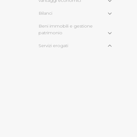
vantaggi economici
Bilanci
Cliccando su "Rifiuta" o sulla
eccezione dei cookie tecnici
Beni immobili e gestione
dunque la continuazione dell
patrimonio
tecnici indispensabili per un
Servizi erogati
Carta dei Servizi e standard di
qualità
Costi contabilizzati
Tempi medi di erogazione dei
servizi
Class action
Pagamenti dell'amministrazione