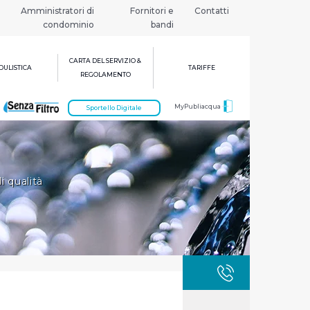
Amministratori di
Fornitori e
Contatti
condominio
bandi
CARTA DEL SERVIZIO &
ULISTICA
TARIFFE
REGOLAMENTO
MyPubliacqua
Sportello Digitale
i qualità
GUASTI
800 3