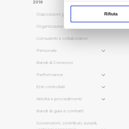
Con il tuo consenso, vorrem
2016
raccogliere informazi
Rifiuta
Disposizioni generali
Identificare il tuo di
digitali).
Organizzazione
Approfondisci come vengono el
Consulenti e collaboratori
modificare o ritirare il tuo 
Personale
Utilizziamo dei cookie tecnic
navigazione sulle pagine e l'
Bandi di Consorso
consensi dallo stesso prestat
per personalizzare contenuti
Performance
modo in cui l’Utente utilizza 
Enti controllati
pubblicità e social media, p
loro o che hanno raccolto dal
Attività e procedimenti
Cliccando su "Accetta tutti",
Bandi di gara e contratti
Cliccando su "Personalizza" 
Sovvenzioni, contributi, sussidi,
desiderati e le terze parti d