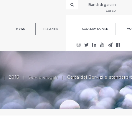
Bandi di gara in
corso
NEWS
COSA DEVI SAPERE
MOD
EDUCAZIONE
|
2016
|
Servizi erogati
|
Carta dei Servizi e standard d