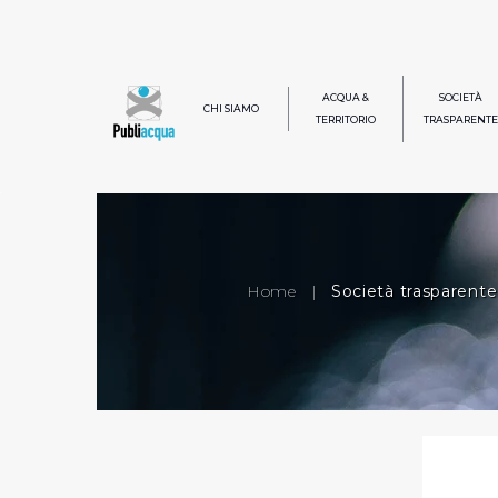
ACQUA &
SOCIETÀ
CHI SIAMO
TERRITORIO
TRASPARENTE
Home
|
Società trasparente