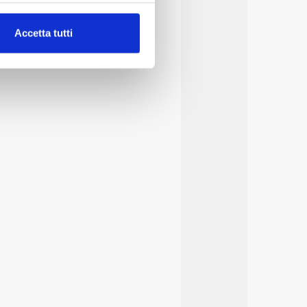
alche metro,
Accetta tutti
e specifiche (impronte
ezione dettagli
. Puoi
lità di base quali la
te dall’Utente e con i
affico sul nostro sito web,
idendo informazioni sul
 di analisi dei dati web,
oni che l’Utente ha fornito
r le finalità sopra indicate.
onando i singoli cookie