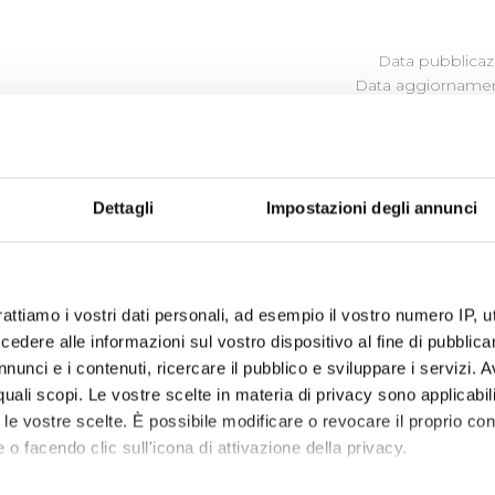
Data pubblicazi
Data aggiornamen
CARTA DEI SERVIZI E STAN
QUALITÀ
Dettagli
Impostazioni degli annunci
Carta del Servizio e Regolamento del Servizio Idrico Integrato
Carta del Servizio valida dal 1 Luglio 2016
rattiamo i vostri dati personali, ad esempio il vostro numero IP, 
dere alle informazioni sul vostro dispositivo al fine di pubblica
nunci e i contenuti, ricercare il pubblico e sviluppare i servizi. A
r quali scopi. Le vostre scelte in materia di privacy sono applicabi
to le vostre scelte. È possibile modificare o revocare il proprio 
 o facendo clic sull'icona di attivazione della privacy.