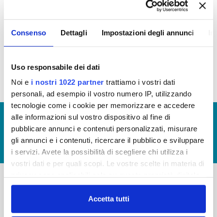
STANDARD DI QUALITÀ
Consenso
Dettagli
Impostazioni degli annunci
In
Carta del Servizio e Regolamento del Servizio Idrico Integrato
Carta del Servizio valida dal 1 Luglio 2016
Uso responsabile dei dati
Noi e
i nostri 1022 partner
trattiamo i vostri dati
personali, ad esempio il vostro numero IP, utilizzando
tecnologie come i cookie per memorizzare e accedere
alle informazioni sul vostro dispositivo al fine di
© Copyright 2017 - 2026
GLOSSARIO
pubblicare annunci e contenuti personalizzati, misurare
GIUDICA IL SERVIZIO
gli annunci e i contenuti, ricercare il pubblico e sviluppare
LAVORA CON NOI
i servizi. Avete la possibilità di scegliere chi utilizza i
vostri dati e per quali scopi. Le vostre scelte in materia di
privacy sono applicabili solo su questa proprietà digitale
in cui avete effettuato le vostre scelte. È possibile
-
-
modificare o revocare il proprio consenso in qualsiasi
Accetta tutti
momento dalla Dichiarazione sui cookie o facendo clic
Publiacqua S.p.A
FAQ