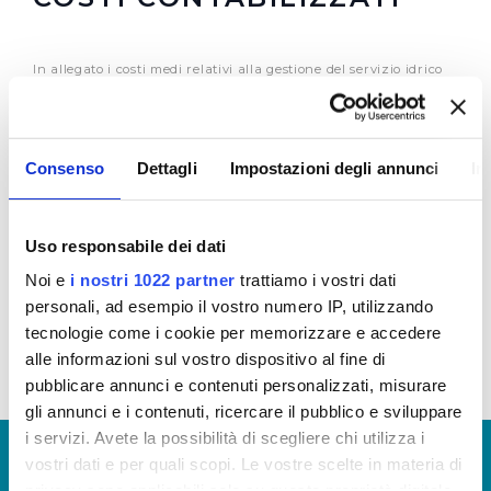
In allegato i costi medi relativi alla gestione del servizio idrico
integrato
Si tenga presente che per ogni processo il costo medio deriva
dal rapporto tra il costo di processo e il dato quantitativo che
più lo rappresenta:
Consenso
Dettagli
Impostazioni degli annunci
In
produzione
: costo produzione/volume prodotto
distribuzione
: costo distribuzione/km di rete acquedotto
gestita
Uso responsabile dei dati
fognatura
: costo fognatura/km di rete fognaria gestita
Noi e
i nostri 1022 partner
trattiamo i vostri dati
depurazione
: costo depurazione/Abit. Equivalenti trattati
personali, ad esempio il vostro numero IP, utilizzando
tecnologie come i cookie per memorizzare e accedere
alle informazioni sul vostro dispositivo al fine di
pubblicare annunci e contenuti personalizzati, misurare
gli annunci e i contenuti, ricercare il pubblico e sviluppare
i servizi. Avete la possibilità di scegliere chi utilizza i
© Copyright 2017 - 2026
GLOSSARIO
vostri dati e per quali scopi. Le vostre scelte in materia di
GIUDICA IL SERVIZIO
privacy sono applicabili solo su questa proprietà digitale